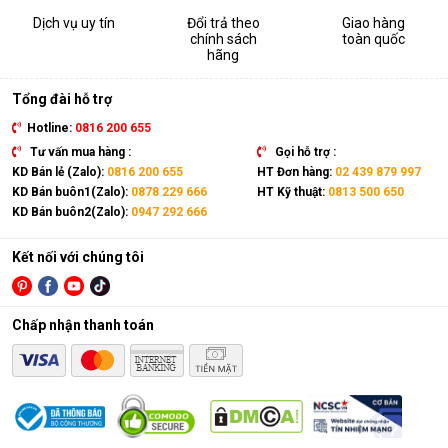
Dịch vụ uy tín
Đổi trả theo
Giao hàng
chính sách
toàn quốc
hãng
Tổng đài hỗ trợ
Hotline:
0816 200 655
Tư vấn mua hàng :
Gọi hỗ trợ :
KD Bán lẻ (Zalo):
0816 200 655
HT Đơn hàng:
02 439 879 997
KD Bán buôn1(Zalo):
0878 229 666
HT Kỹ thuật:
0813 500 650
KD Bán buôn2(Zalo):
0947 292 666
Kết nối với chúng tôi
Chấp nhận thanh toán