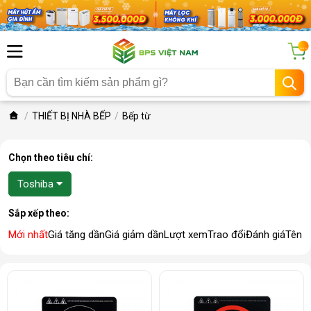
...
THIẾT BỊ NHÀ BẾP
Bếp từ
Chọn theo tiêu chí:
Toshiba
Sắp xếp theo:
Mới nhất
Giá tăng dần
Giá giảm dần
Lượt xem
Trao đổi
Đánh giá
Tên 