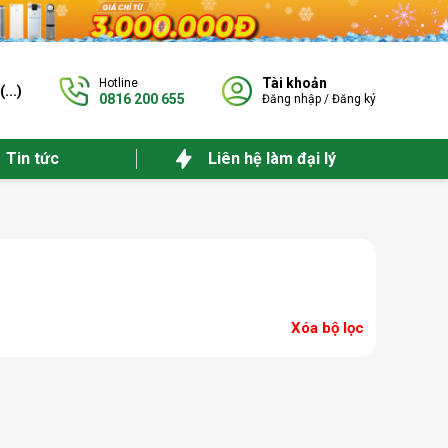
Tài khoản
Hotline
(
...
)
0816 200 655
Đăng nhập
/
Đăng ký
Tin tức
Liên hệ làm đại lý
Xóa bộ lọc