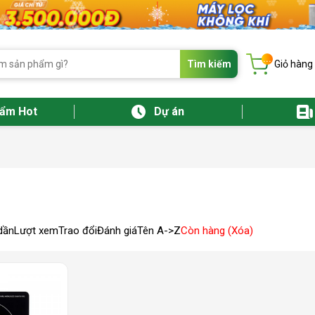
...
Tìm kiếm
Giỏ hàng
hẩm Hot
Dự án
dần
Lượt xem
Trao đổi
Đánh giá
Tên A->Z
Còn hàng (Xóa)