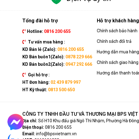
Tổng đài hỗ trợ
Hỗ trợ khách hàng
Chính sách bảo hành
Hotline:
0816 200 655
Chính sách đổi trả
Tư vấn mua hàng :
KD Bán lẻ (Zalo):
0816 200 655
Hướng dẫn mua hàng 
KD Bán buôn1(Zalo):
0878 229 666
Chính sách giao hàng
KD Bán buôn2(Zalo):
0947 292 666
Hướng dẫn thanh toá
Gọi hỗ trợ :
HT Đơn hàng:
02 439 879 997
HT Kỹ thuật:
0813 500 650
CÔNG TY TNHH ĐẦU TƯ VÀ THƯƠNG MẠI BPS VIỆ
Địa chỉ:
Số H10 Khu đấu giá Ngô Thì Nhậm, Phường Hà Đông,
Điện thoại:
0816 200 655
Email:
info@bpsvietnam.vn