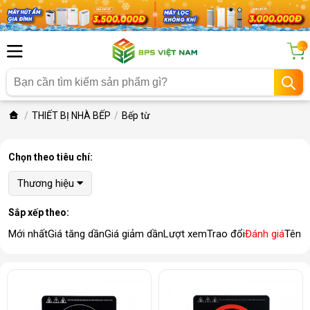
...
THIẾT BỊ NHÀ BẾP
Bếp từ
Chọn theo tiêu chí:
Thương hiệu
Sắp xếp theo:
Mới nhất
Giá tăng dần
Giá giảm dần
Lượt xem
Trao đổi
Đánh giá
Tên 