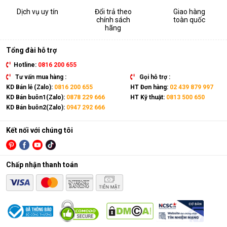
Dịch vụ uy tín
Đổi trả theo
Giao hàng
chính sách
toàn quốc
hãng
Tổng đài hỗ trợ
Hotline:
0816 200 655
Tư vấn mua hàng :
Gọi hỗ trợ :
KD Bán lẻ (Zalo):
0816 200 655
HT Đơn hàng:
02 439 879 997
KD Bán buôn1(Zalo):
0878 229 666
HT Kỹ thuật:
0813 500 650
KD Bán buôn2(Zalo):
0947 292 666
Kết nối với chúng tôi
Chấp nhận thanh toán