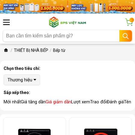
...
THIẾT BỊ NHÀ BẾP
Bếp từ
Chọn theo tiêu chí:
Thương hiệu
Sắp xếp theo:
Mới nhất
Giá tăng dần
Giá giảm dần
Lượt xem
Trao đổi
Đánh giá
Tên 