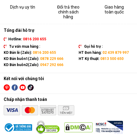
Dịch vụ uy tín
Đổi trả theo
Giao hàng
chính sách
toàn quốc
hãng
Tổng đài hỗ trợ
Hotline:
0816 200 655
Tư vấn mua hàng :
Gọi hỗ trợ :
KD Bán lẻ (Zalo):
0816 200 655
HT Đơn hàng:
02 439 879 997
KD Bán buôn1(Zalo):
0878 229 666
HT Kỹ thuật:
0813 500 650
KD Bán buôn2(Zalo):
0947 292 666
Kết nối với chúng tôi
Chấp nhận thanh toán