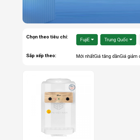
Chọn theo tiêu chí:
FujiE
Trung Quốc
Sắp xếp theo:
Mới nhất
Giá tăng dần
Giá giảm 