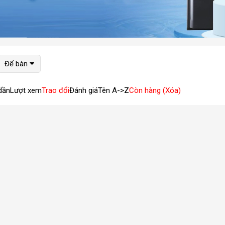
Để bàn
dần
Lượt xem
Trao đổi
Đánh giá
Tên A->Z
Còn hàng (Xóa)