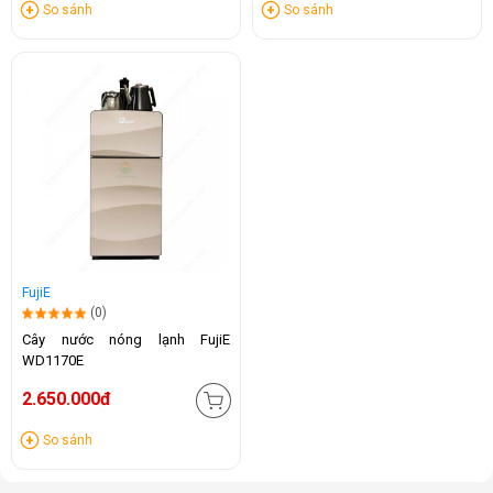
So sánh
So sánh
FujiE
(0)
Cây nước nóng lạnh FujiE
WD1170E
2.650.000đ
So sánh