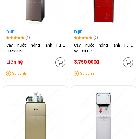
FujiE
FujiE
(1)
(0)
Cây nước nóng lạnh FujiE
Cây nước nóng lạnh FujiE
TB238UV
WD3000C
Liên hệ
3.750.000đ
So sánh
So sánh