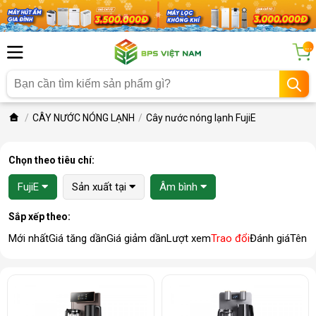
...
CÂY NƯỚC NÓNG LẠNH
Cây nước nóng lạnh FujiE
Chọn theo tiêu chí:
FujiE
Sản xuất tại
Âm bình
Sắp xếp theo:
Mới nhất
Giá tăng dần
Giá giảm dần
Lượt xem
Trao đổi
Đánh giá
Tên 