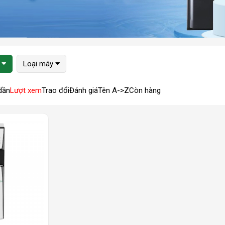
Loại máy
dần
Lượt xem
Trao đổi
Đánh giá
Tên A->Z
Còn hàng