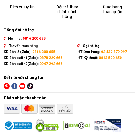
Dịch vụ uy tín
Đổi trả theo
Giao hàng
chính sách
toàn quốc
hãng
Tổng đài hỗ trợ
Hotline:
0816 200 655
Tư vấn mua hàng :
Gọi hỗ trợ :
KD Bán lẻ (Zalo):
0816 200 655
HT Đơn hàng:
02 439 879 997
KD Bán buôn1(Zalo):
0878 229 666
HT Kỹ thuật:
0813 500 650
KD Bán buôn2(Zalo):
0947 292 666
Kết nối với chúng tôi
Chấp nhận thanh toán