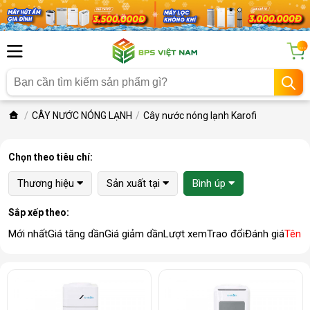
...
CÂY NƯỚC NÓNG LẠNH
Cây nước nóng lạnh Karofi
Chọn theo tiêu chí:
Thương hiệu
Sản xuất tại
Bình úp
Sắp xếp theo:
Mới nhất
Giá tăng dần
Giá giảm dần
Lượt xem
Trao đổi
Đánh giá
Tên 