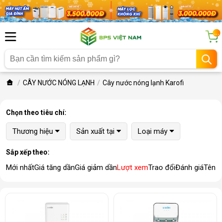
...
CÂY NƯỚC NÓNG LẠNH
Cây nước nóng lạnh Karofi
Chọn theo tiêu chí:
Thương hiệu
Sản xuất tại
Loại máy
Sắp xếp theo:
Mới nhất
Giá tăng dần
Giá giảm dần
Lượt xem
Trao đổi
Đánh giá
Tên 