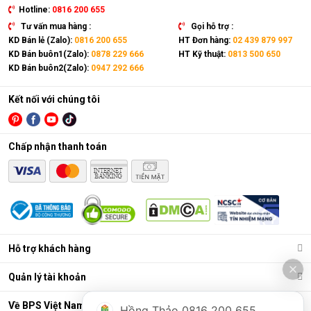
Hotline:
0816 200 655
Tư vấn mua hàng :
Gọi hỗ trợ :
KD Bán lẻ (Zalo):
0816 200 655
HT Đơn hàng:
02 439 879 997
KD Bán buôn1(Zalo):
0878 229 666
HT Kỹ thuật:
0813 500 650
KD Bán buôn2(Zalo):
0947 292 666
Kết nối với chúng tôi
Chấp nhận thanh toán
Hỗ trợ khách hàng
Quản lý tài khoản
Về BPS Việt Nam
Hồng Thảo 0816 200 655