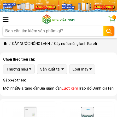
...
CÂY NƯỚC NÓNG LẠNH
Cây nước nóng lạnh Karofi
Chọn theo tiêu chí:
Thương hiệu
Sản xuất tại
Loại máy
Sắp xếp theo:
Mới nhất
Giá tăng dần
Giá giảm dần
Lượt xem
Trao đổi
Đánh giá
Tên 