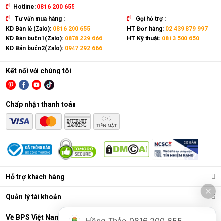
Hotline:
0816 200 655
Tư vấn mua hàng :
Gọi hỗ trợ :
KD Bán lẻ (Zalo):
0816 200 655
HT Đơn hàng:
02 439 879 997
KD Bán buôn1(Zalo):
0878 229 666
HT Kỹ thuật:
0813 500 650
KD Bán buôn2(Zalo):
0947 292 666
Kết nối với chúng tôi
Chấp nhận thanh toán
Hỗ trợ khách hàng
Quản lý tài khoản
Về BPS Việt Nam
Hồng Thảo 0816 200 655