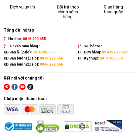
Dịch vụ uy tín
Đổi trả theo
Giao hàng
chính sách
toàn quốc
hãng
Tổng đài hỗ trợ
Hotline:
0816 200 655
Tư vấn mua hàng :
Gọi hỗ trợ :
KD Bán lẻ (Zalo):
0816 200 655
HT Đơn hàng:
02 439 879 997
KD Bán buôn1(Zalo):
0878 229 666
HT Kỹ thuật:
0813 500 650
KD Bán buôn2(Zalo):
0947 292 666
Kết nối với chúng tôi
Chấp nhận thanh toán