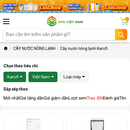
...
CÂY NƯỚC NÓNG LẠNH
Cây nước nóng lạnh Karofi
Chọn theo tiêu chí:
Karofi
Việt Nam
Loại máy
Sắp xếp theo:
Mới nhất
Giá tăng dần
Giá giảm dần
Lượt xem
Trao đổi
Đánh giá
Tên 