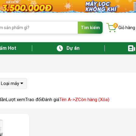
0
Tìm kiếm
Giỏ hàng
hẩm Hot
Dự án
Loại máy
dần
Lượt xem
Trao đổi
Đánh giá
Tên A->Z
Còn hàng (Xóa)