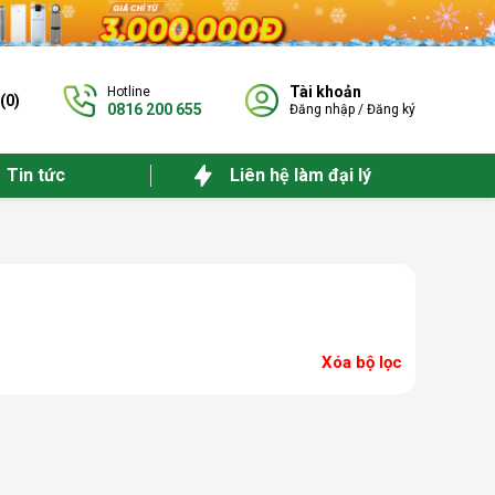
Tài khoản
Hotline
(
0
)
0816 200 655
Đăng nhập
/
Đăng ký
Tin tức
Liên hệ làm đại lý
Xóa bộ lọc