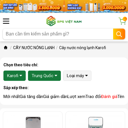
...
CÂY NƯỚC NÓNG LẠNH
Cây nước nóng lạnh Karofi
Chọn theo tiêu chí:
Karofi
Trung Quốc
Loại máy
Sắp xếp theo:
Mới nhất
Giá tăng dần
Giá giảm dần
Lượt xem
Trao đổi
Đánh giá
Tên 