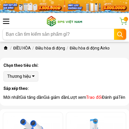
...
ĐIỀU HÒA
Điều hòa di động
Điều hòa di động Airko
Chọn theo tiêu chí:
Thương hiệu
Sắp xếp theo:
Mới nhất
Giá tăng dần
Giá giảm dần
Lượt xem
Trao đổi
Đánh giá
Tên 