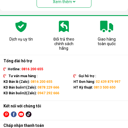
Xem thêm
Dịch vụ uy tín
Đổi trả theo
Giao hàng
chính sách
toàn quốc
hãng
Tổng đài hỗ trợ
Hotline:
0816 200 655
Tư vấn mua hàng :
Gọi hỗ trợ :
Lợi ích khi sử dụng điều hòa di động
KD Bán lẻ (Zalo):
0816 200 655
HT Đơn hàng:
02 439 879 997
Airko
KD Bán buôn1(Zalo):
0878 229 666
HT Kỹ thuật:
0813 500 650
KD Bán buôn2(Zalo):
0947 292 666
Sử dụng điều hòa di động Airko giúp làm mát nhanh chóng,
không cần lắp đặt phức tạp, dễ dàng bảo trì, bảo dưỡng,
Kết nối với chúng tôi
mang lại sự tiện lợi và tiết kiệm chi phí đầu tư lâu dài.
Dễ dàng di chuyển, có tính di động cao
Điều hòa di động Airko sở hữu thiết kế gọn gàng, vuông vắn,
Chấp nhận thanh toán