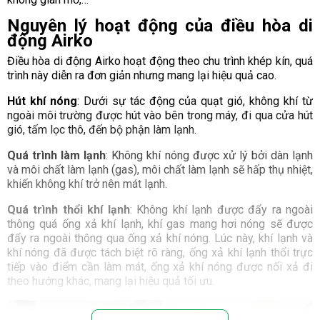
Nguyên lý hoạt động của điều hòa di
động Airko
Điều hòa di động Airko hoạt động theo chu trình khép kín, quá
trình này diễn ra đơn giản nhưng mang lại hiệu quả cao.
Hút khí nóng
: Dưới sự tác động của quạt gió, không khí từ
ngoài môi trường được hút vào bên trong máy, đi qua cửa hút
gió, tấm lọc thô, đến bộ phận làm lạnh.
Quá trình làm lạnh
: Không khí nóng được xử lý bởi dàn lạnh
và môi chất làm lạnh (gas), môi chất làm lạnh sẽ hấp thụ nhiệt,
khiến không khí trở nên mát lạnh.
Quá trình thổi khí lạnh
: Không khí lạnh được đẩy ra ngoài
thông quá ống xả khí lạnh, khí gas mang hơi nóng sẽ được
đẩy ra ngoài thông qua ống xả khí nóng. Lúc này, khí lạnh và
khí nóng đã được tách biệt rõ ràng, ống xả khí lạnh thổi trực
tiếp vào điểm cần làm mát, ống xả khí nóng được nối xả đi
theo hướng khác, mang lại hiệu quả tối ưu.