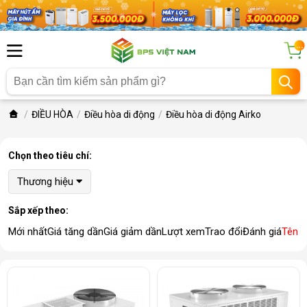
...
ĐIỀU HÒA
Điều hòa di động
Điều hòa di động Airko
Chọn theo tiêu chí:
Thương hiệu
Sắp xếp theo:
Mới nhất
Giá tăng dần
Giá giảm dần
Lượt xem
Trao đổi
Đánh giá
Tên 