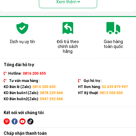
Xem thêm
Dịch vụ uy tín
Đổi trả theo
Giao hàng
chính sách
toàn quốc
hãng
Tổng đài hỗ trợ
Hotline:
0816 200 655
Tư vấn mua hàng :
Gọi hỗ trợ :
Lợi ích khi sử dụng điều hòa di động
KD Bán lẻ (Zalo):
0816 200 655
HT Đơn hàng:
02 439 879 997
Airko
KD Bán buôn1(Zalo):
0878 229 666
HT Kỹ thuật:
0813 500 650
KD Bán buôn2(Zalo):
0947 292 666
Sử dụng điều hòa di động Airko giúp làm mát nhanh chóng,
không cần lắp đặt phức tạp, dễ dàng bảo trì, bảo dưỡng,
Kết nối với chúng tôi
mang lại sự tiện lợi và tiết kiệm chi phí đầu tư lâu dài.
Dễ dàng di chuyển, có tính di động cao
Điều hòa di động Airko sở hữu thiết kế gọn gàng, vuông vắn,
Chấp nhận thanh toán