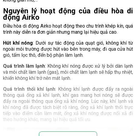
Nguyên lý hoạt động của điều hòa di
động Airko
Điều hòa di động Airko hoạt động theo chu trình khép kín, quá
trình này diễn ra đơn giản nhưng mang lại hiệu quả cao.
Hút khí nóng
: Dưới sự tác động của quạt gió, không khí từ
ngoài môi trường được hút vào bên trong máy, đi qua cửa hút
gió, tấm lọc thô, đến bộ phận làm lạnh.
Quá trình làm lạnh
: Không khí nóng được xử lý bởi dàn lạnh
và môi chất làm lạnh (gas), môi chất làm lạnh sẽ hấp thụ nhiệt,
khiến không khí trở nên mát lạnh.
Quá trình thổi khí lạnh
: Không khí lạnh được đẩy ra ngoài
thông quá ống xả khí lạnh, khí gas mang hơi nóng sẽ được
đẩy ra ngoài thông qua ống xả khí nóng. Lúc này, khí lạnh và
khí nóng đã được tách biệt rõ ràng, ống xả khí lạnh thổi trực
tiếp vào điểm cần làm mát, ống xả khí nóng được nối xả đi
theo hướng khác, mang lại hiệu quả tối ưu.