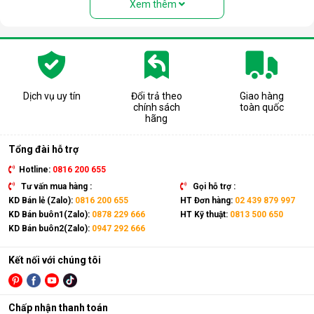
Xem thêm
Dịch vụ uy tín
Đổi trả theo
Giao hàng
chính sách
toàn quốc
hãng
Tổng đài hỗ trợ
Hotline:
0816 200 655
Tư vấn mua hàng :
Gọi hỗ trợ :
Lợi ích khi sử dụng điều hòa di động
KD Bán lẻ (Zalo):
0816 200 655
HT Đơn hàng:
02 439 879 997
Airko
KD Bán buôn1(Zalo):
0878 229 666
HT Kỹ thuật:
0813 500 650
KD Bán buôn2(Zalo):
0947 292 666
Sử dụng điều hòa di động Airko giúp làm mát nhanh chóng,
không cần lắp đặt phức tạp, dễ dàng bảo trì, bảo dưỡng,
Kết nối với chúng tôi
mang lại sự tiện lợi và tiết kiệm chi phí đầu tư lâu dài.
Dễ dàng di chuyển, có tính di động cao
Điều hòa di động Airko sở hữu thiết kế gọn gàng, vuông vắn,
Chấp nhận thanh toán