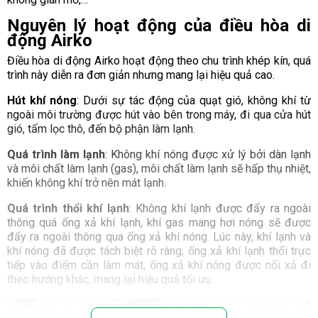
Nguyên lý hoạt động của điều hòa di
động Airko
Điều hòa di động Airko hoạt động theo chu trình khép kín, quá
trình này diễn ra đơn giản nhưng mang lại hiệu quả cao.
Hút khí nóng
: Dưới sự tác động của quạt gió, không khí từ
ngoài môi trường được hút vào bên trong máy, đi qua cửa hút
gió, tấm lọc thô, đến bộ phận làm lạnh.
Quá trình làm lạnh
: Không khí nóng được xử lý bởi dàn lạnh
và môi chất làm lạnh (gas), môi chất làm lạnh sẽ hấp thụ nhiệt,
khiến không khí trở nên mát lạnh.
Quá trình thổi khí lạnh
: Không khí lạnh được đẩy ra ngoài
thông quá ống xả khí lạnh, khí gas mang hơi nóng sẽ được
đẩy ra ngoài thông qua ống xả khí nóng. Lúc này, khí lạnh và
khí nóng đã được tách biệt rõ ràng, ống xả khí lạnh thổi trực
tiếp vào điểm cần làm mát, ống xả khí nóng được nối xả đi
theo hướng khác, mang lại hiệu quả tối ưu.