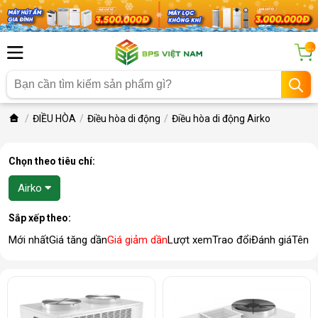
...
ĐIỀU HÒA
Điều hòa di động
Điều hòa di động Airko
Chọn theo tiêu chí:
Airko
Sắp xếp theo:
Mới nhất
Giá tăng dần
Giá giảm dần
Lượt xem
Trao đổi
Đánh giá
Tên 