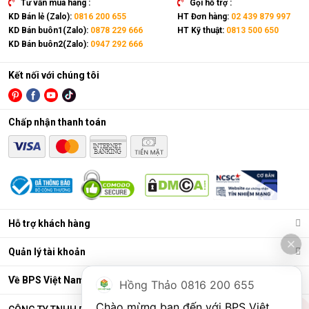
Tư vấn mua hàng :
Gọi hỗ trợ :
KD Bán lẻ (Zalo):
0816 200 655
HT Đơn hàng:
02 439 879 997
KD Bán buôn1(Zalo):
0878 229 666
HT Kỹ thuật:
0813 500 650
KD Bán buôn2(Zalo):
0947 292 666
Kết nối với chúng tôi
Chấp nhận thanh toán
Điều hòa di động là gì?
Các chức năng chính của máy bao gồm: Làm lạnh, quạt gió,
Hỗ trợ khách hàng
hút ẩm và lọc khí. Bên cạnh đó, dòng sản phẩm này còn được
trang bị thêm khá nhiều tính năng và tiện ích đi kèm như: Hẹn
Quản lý tài khoản
giờ, khóa trẻ em, remote, kết nối wifi,...
Ưu điểm vượt trội của điều hòa di động
Về BPS Việt Nam
Hồng Thảo 0816 200 655
Đáp ứng tốt nhu cầu làm mát, dễ dàng tháo lắp và di chuyển
Chào mừng bạn đến với BPS Việt 