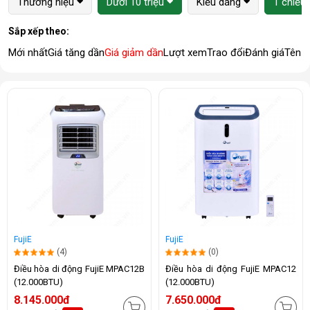
Thương hiệu
Dưới 10 triệu
Kiểu dáng
1 chiều 
Sắp xếp theo:
Mới nhất
Giá tăng dần
Giá giảm dần
Lượt xem
Trao đổi
Đánh giá
Tên 
FujiE
FujiE
(4)
(0)
Điều hòa di động FujiE MPAC12B
Điều hòa di động FujiE MPAC12
(12.000BTU)
(12.000BTU)
8.145.000đ
7.650.000đ