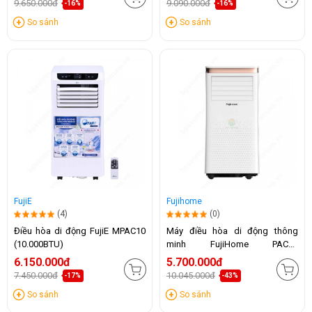
9.650.000đ
9.090.000đ
-16%
-16%
So sánh
So sánh
FujiE
Fujihome
(4)
(0)
Điều hòa di động FujiE MPAC10
Máy điều hòa di động thông
(10.000BTU)
minh FujiHome PAC10
(10.000BTU)
6.150.000đ
5.700.000đ
7.450.000đ
10.045.000đ
-17%
-43%
So sánh
So sánh