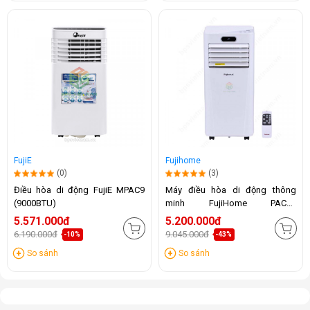
FujiE
Fujihome
(0)
(3)
Điều hòa di động FujiE MPAC9
Máy điều hòa di động thông
(9000BTU)
minh FujiHome PAC09
(9000BTU)
5.571.000đ
5.200.000đ
6.190.000đ
9.045.000đ
-10%
-43%
So sánh
So sánh