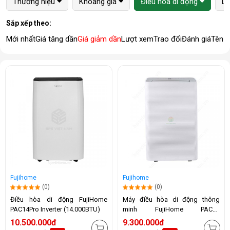
Thương hiệu
Khoảng giá
Điều hòa di động
Lo
Sắp xếp theo:
Mới nhất
Giá tăng dần
Giá giảm dần
Lượt xem
Trao đổi
Đánh giá
Tên 
Fujihome
Fujihome
(0)
(0)
Điều hòa di động FujiHome
Máy điều hòa di động thông
PAC14Pro Inverter (14.000BTU)
minh FujiHome PAC14
(14.000BTU)
10.500.000đ
9.300.000đ