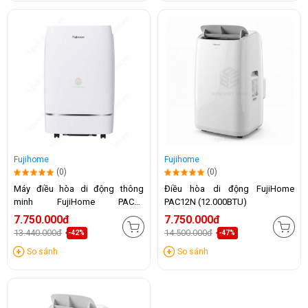
Fujihome
Fujihome
(0)
(0)
Máy điều hòa di động thông
Điều hòa di động FujiHome
minh FujiHome PAC12
PAC12N (12.000BTU)
(12.000BTU)
7.750.000đ
7.750.000đ
13.440.000đ
14.500.000đ
-42%
-47%
So sánh
So sánh