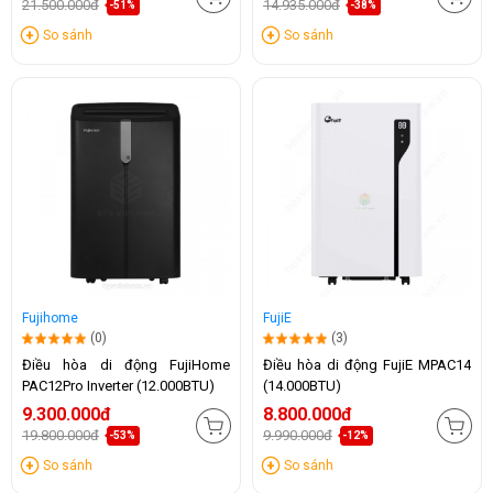
21.500.000đ
14.935.000đ
-51%
-38%
So sánh
So sánh
Fujihome
FujiE
(0)
(3)
Điều hòa di động FujiHome
Điều hòa di động FujiE MPAC14
PAC12Pro Inverter (12.000BTU)
(14.000BTU)
9.300.000đ
8.800.000đ
19.800.000đ
9.990.000đ
-53%
-12%
So sánh
So sánh