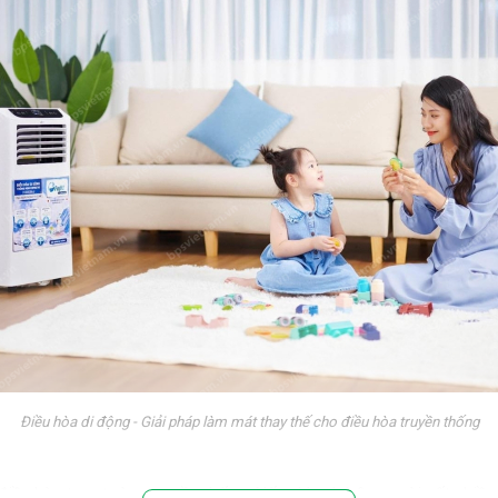
Điều hòa di động - Giải pháp làm mát thay thế cho điều hòa truyền thống
 điều hòa treo tường truyền thống. Nếu nhìn từ bên ngoài, rất nhiề