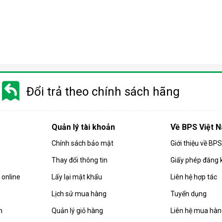
Điều hòa di động là gì?
 gió, hút ẩm và lọc khí. Bên cạnh đó, dòng sản phẩm này còn được
Đổi trả theo chính sách hãng
i động
 chuyển chỉ là số ít những ưu điểm mà
điều hòa
di động đang sở hữ
Quản lý tài khoản
Về BPS Việt 
Chính sách bảo mật
Giới thiệu về BP
Thay đổi thông tin
Giấy phép đăng 
online
Lấy lại mật khẩu
Liên hệ hợp tác
Lịch sử mua hàng
Tuyển dụng
n
Quản lý giỏ hàng
Liên hệ mua hà