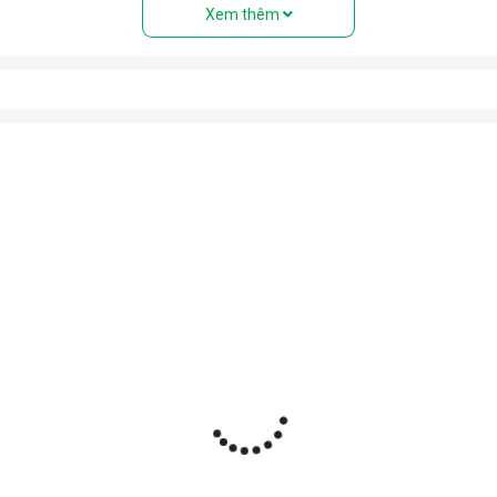
Xem thêm
ệu” với đầy đủ các bộ phận: Dàn nóng, dàn lạnh, máy nén, khí gas,
 điều hòa tủ đứng nhưng với thiết kế cục nóng và cục lạnh trên cùn
uyển tới mọi vị trí trong nhà.