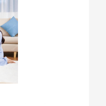
u người nhầm tưởng rằng thiết bị này là quạt hơi nước.