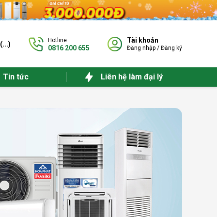
Tài khoản
Hotline
(
...
)
0816 200 655
Đăng nhập
/
Đăng ký
Tin tức
Liên hệ làm đại lý