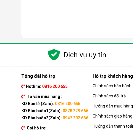
Các chức năng chính của máy bao gồm: Làm lạnh, quạt
kèm như: Hẹn giờ, khóa trẻ em, remote, kết nối wifi,...
Dịch vụ uy tín
Ưu điểm vượt trội của điều hòa d
Đáp ứng tốt nhu cầu làm mát, dễ dàng tháo lắp và di
của dòng sản phẩm này ngay nhé.
Tổng đài hỗ trợ
Hỗ trợ khách hàng
Chính sách bảo hành
Hotline:
0816 200 655
Chính sách đổi trả
Tư vấn mua hàng :
KD Bán lẻ (Zalo):
0816 200 655
Hướng dẫn mua hàng 
KD Bán buôn1(Zalo):
0878 229 666
Chính sách giao hàng
KD Bán buôn2(Zalo):
0947 292 666
Hướng dẫn thanh toá
Gọi hỗ trợ :