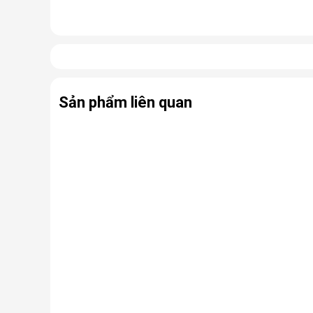
Nhưng thực chất, đây là một chiếc điều hòa “chính hi
điều hòa thông thường.
Có thể coi điều hòa di động là phiên bản thu nhỏ của
hợp cùng bánh xe và tay cầm nên có thể dễ dàng di ch
Sản phẩm liên quan