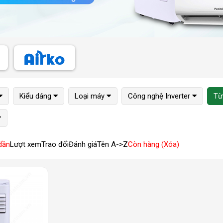
Kiểu dáng
Loại máy
Công nghệ Inverter
Từ
dần
Lượt xem
Trao đổi
Đánh giá
Tên A->Z
Còn hàng (Xóa)