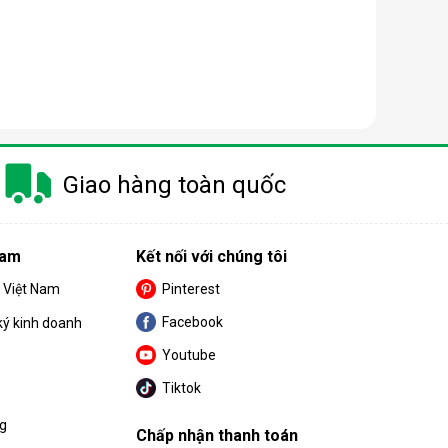
 trang bị thêm khá nhiều tính năng và tiện ích đi
Giao hàng toàn quốc
u. Cùng BPS Việt Nam tìm hiểu chi tiết về ưu điểm
Nam
Kết nối với chúng tôi
S Việt Nam
Pinterest
Facebook
ký kinh doanh
Youtube
Tiktok
ng
Chấp nhận thanh toán