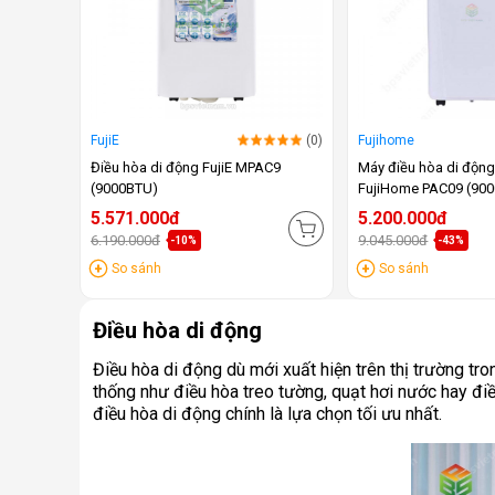
FujiE
(0)
Fujihome
Điều hòa di động FujiE MPAC9
Máy điều hòa di độn
(9000BTU)
FujiHome PAC09 (90
5.571.000đ
5.200.000đ
6.190.000đ
9.045.000đ
-10%
-43%
So sánh
So sánh
Điều hòa di động
Điều hòa di động dù mới xuất hiện trên thị trường t
thống như điều hòa treo tường, quạt hơi nước hay điều
điều hòa di động chính là lựa chọn tối ưu nhất.