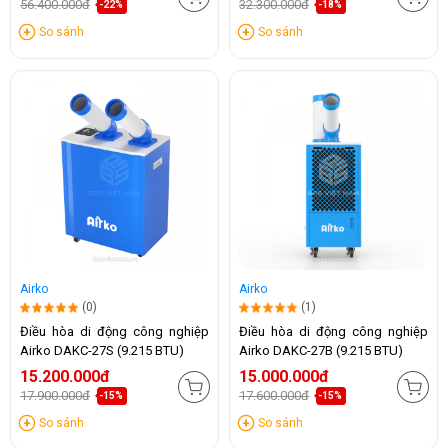
56.400.000đ
32.300.000đ
-22%
-18%
So sánh
So sánh
Airko
Airko
(0)
(1)
Điều hòa di động công nghiệp
Điều hòa di động công nghiệp
Airko DAKC-27S (9.215 BTU)
Airko DAKC-27B (9.215 BTU)
15.200.000đ
15.000.000đ
17.900.000đ
17.600.000đ
-15%
-15%
So sánh
So sánh