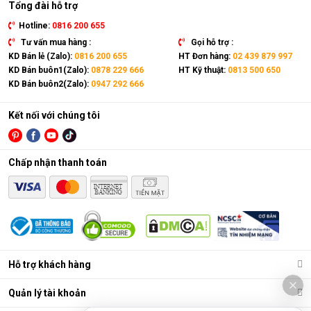
Tổng đài hỗ trợ
Hotline:
0816 200 655
Tư vấn mua hàng :
Gọi hỗ trợ :
KD Bán lẻ (Zalo):
0816 200 655
HT Đơn hàng:
02 439 879 997
KD Bán buôn1(Zalo):
0878 229 666
HT Kỹ thuật:
0813 500 650
KD Bán buôn2(Zalo):
0947 292 666
Kết nối với chúng tôi
Chấp nhận thanh toán
Điều hòa di động là gì?
Các chức năng chính của máy bao gồm: Làm lạnh, quạt gió,
Hỗ trợ khách hàng
hút ẩm và lọc khí. Bên cạnh đó, dòng sản phẩm này còn được
trang bị thêm khá nhiều tính năng và tiện ích đi kèm như: Hẹn
Quản lý tài khoản
giờ, khóa trẻ em, remote, kết nối wifi,...