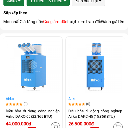
Airko
10 triệu - 50 triệu
Sản xuất tại
Sắp xếp theo:
Mới nhất
Giá tăng dần
Giá giảm dần
Lượt xem
Trao đổi
Đánh giá
Tên 
Airko
Airko
(0)
(0)
Điều hòa di động công nghiệp
Điều hòa di động công nghiệp
Airko DAKC-65 (22.165 BTU)
Airko DAKC-45 (15.358 BTU)
44.000.000đ
26.500.000đ