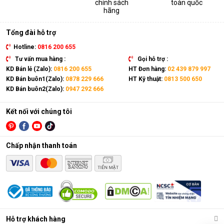
chính sách
toàn quốc
thiết bị. Sản phẩm có kích thước gọn nhẹ, kết hợp cùng bánh
hãng
xe và tay cầm nên có thể dễ dàng di chuyển tới mọi vị trí trong
nhà.
Tổng đài hỗ trợ
Hotline:
0816 200 655
Tư vấn mua hàng :
Gọi hỗ trợ :
KD Bán lẻ (Zalo):
0816 200 655
HT Đơn hàng:
02 439 879 997
KD Bán buôn1(Zalo):
0878 229 666
HT Kỹ thuật:
0813 500 650
KD Bán buôn2(Zalo):
0947 292 666
Kết nối với chúng tôi
Chấp nhận thanh toán
Điều hòa di động là gì?
Các chức năng chính của máy bao gồm: Làm lạnh, quạt gió,
Hỗ trợ khách hàng
hút ẩm và lọc khí. Bên cạnh đó, dòng sản phẩm này còn được