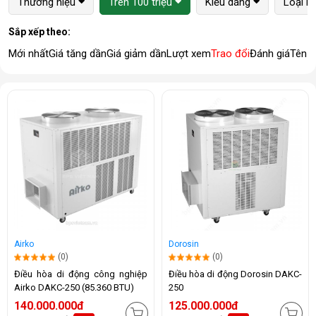
Thương hiệu
Trên 100 triệu
Kiểu dáng
Loại m
Sắp xếp theo:
Mới nhất
Giá tăng dần
Giá giảm dần
Lượt xem
Trao đổi
Đánh giá
Tên 
Airko
Dorosin
(0)
(0)
Điều hòa di động công nghiệp
Điều hòa di động Dorosin DAKC-
Airko DAKC-250 (85.360 BTU)
250
140.000.000đ
125.000.000đ