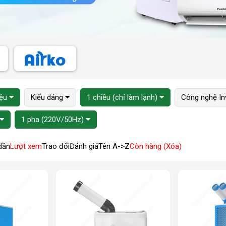
iệu
Kiểu dáng
1 chiều (chỉ làm lạnh)
Công nghệ In
1 pha (220V/50Hz)
dần
Lượt xem
Trao đổi
Đánh giá
Tên A->Z
Còn hàng (Xóa)