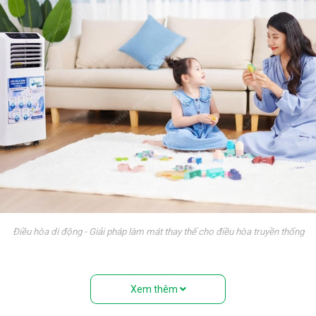
Điều hòa di động - Giải pháp làm mát thay thế cho điều hòa truyền thống
 điều hòa treo tường truyền thống. Nếu nhìn từ bên ngoài, rất nhiề
Xem thêm
ệu” với đầy đủ các bộ phận: Dàn nóng, dàn lạnh, máy nén, khí gas,