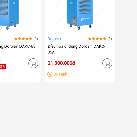
(0)
Dorosin
(0)
ộng Dorosin DAKC-65
Điều hòa di động Dorosin DAKC-
35A
đ
21.300.000đ
21%
So sánh