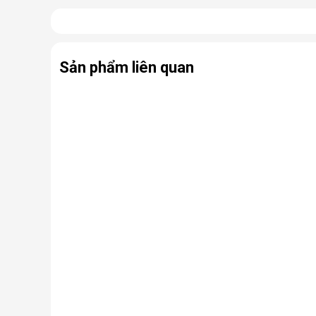
Có thể coi điều hòa di động là phiên bản thu nhỏ của
hợp cùng bánh xe và tay cầm nên có thể dễ dàng di ch
Sản phẩm liên quan