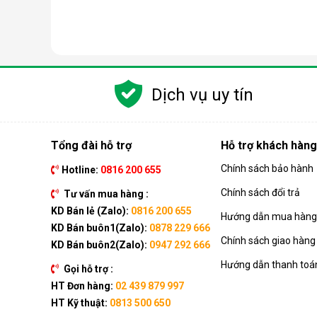
Các chức năng chính của máy bao gồm: Làm lạnh, quạt
kèm như: Hẹn giờ, khóa trẻ em, remote, kết nối wifi,...
Dịch vụ uy tín
Ưu điểm vượt trội của điều hòa d
Đáp ứng tốt nhu cầu làm mát, dễ dàng tháo lắp và di
của dòng sản phẩm này ngay nhé.
Tổng đài hỗ trợ
Hỗ trợ khách hàng
Chính sách bảo hành
Hotline:
0816 200 655
Chính sách đổi trả
Tư vấn mua hàng :
KD Bán lẻ (Zalo):
0816 200 655
Hướng dẫn mua hàng 
KD Bán buôn1(Zalo):
0878 229 666
Chính sách giao hàng
KD Bán buôn2(Zalo):
0947 292 666
Hướng dẫn thanh toá
Gọi hỗ trợ :
HT Đơn hàng:
02 439 879 997
HT Kỹ thuật:
0813 500 650