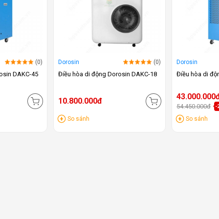
(0)
Dorosin
(0)
Dorosin
rosin DAKC-45
Điều hòa di động Dorosin DAKC-18
Điều hòa di đ
43.000.000
10.800.000đ
54.450.000đ
-
So sánh
So sánh