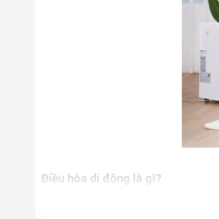
Điều hòa di động là gì?
Điều hòa di động là thiết bị làm mát được cải tiến từ
Nhưng thực chất, đây là một chiếc điều hòa “chính hi
điều hòa thông thường.