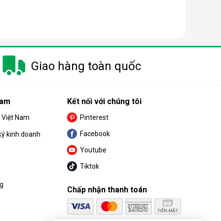
 trang bị thêm khá nhiều tính năng và tiện ích đi
Giao hàng toàn quốc
u. Cùng BPS Việt Nam tìm hiểu chi tiết về ưu điểm
Nam
Kết nối với chúng tôi
S Việt Nam
Pinterest
Facebook
ký kinh doanh
Youtube
Tiktok
ng
Chấp nhận thanh toán