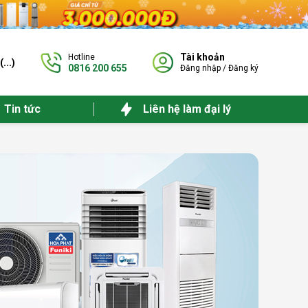
Tài khoản
Hotline
(
...
)
0816 200 655
Đăng nhập
/
Đăng ký
Tin tức
Liên hệ làm đại lý