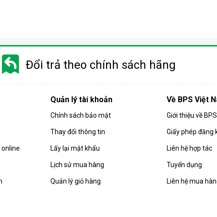
Điều hòa di động là gì?
 gió, hút ẩm và lọc khí. Bên cạnh đó, dòng sản phẩm này còn được
Đổi trả theo chính sách hãng
i động
 chuyển chỉ là số ít những ưu điểm mà
điều hòa
di động đang sở hữ
Quản lý tài khoản
Về BPS Việt 
Chính sách bảo mật
Giới thiệu về BP
Thay đổi thông tin
Giấy phép đăng 
online
Lấy lại mật khẩu
Liên hệ hợp tác
Lịch sử mua hàng
Tuyển dụng
n
Quản lý giỏ hàng
Liên hệ mua hà