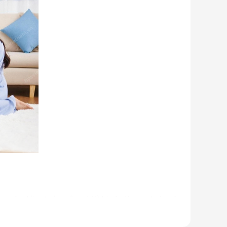
u người nhầm tưởng rằng thiết bị này là quạt hơi nước.
 ống dẫn gas, bảng điều khiển,... giống như một chiếc