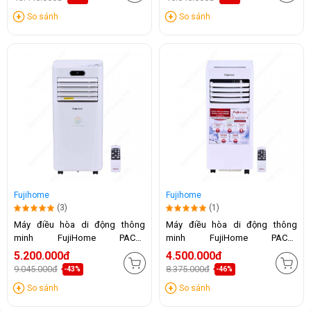
So sánh
So sánh
Fujihome
Fujihome
(3)
(1)
Máy điều hòa di động thông
Máy điều hòa di động thông
minh FujiHome PAC09
minh FujiHome PAC07
(9000BTU)
(7000BTU)
5.200.000đ
4.500.000đ
9.045.000đ
8.375.000đ
-43%
-46%
So sánh
So sánh