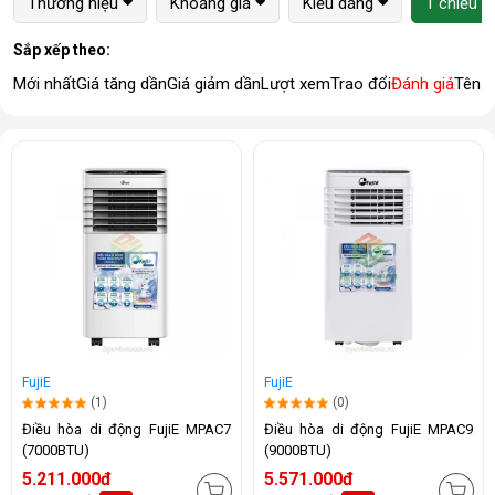
Thương hiệu
Khoảng giá
Kiểu dáng
1 chiều (
Sắp xếp theo:
Mới nhất
Giá tăng dần
Giá giảm dần
Lượt xem
Trao đổi
Đánh giá
Tên 
FujiE
FujiE
(1)
(0)
Điều hòa di động FujiE MPAC7
Điều hòa di động FujiE MPAC9
(7000BTU)
(9000BTU)
5.211.000đ
5.571.000đ