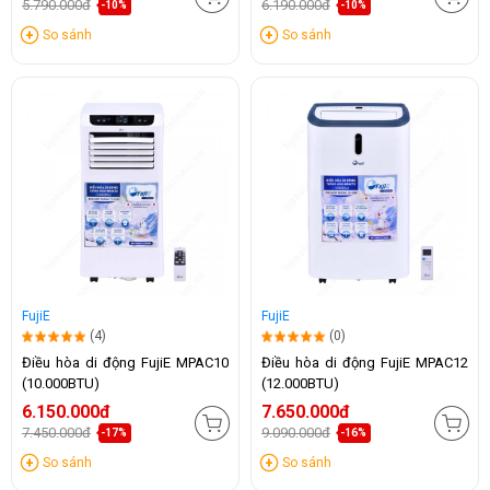
5.790.000đ
6.190.000đ
-10%
-10%
So sánh
So sánh
FujiE
FujiE
(4)
(0)
Điều hòa di động FujiE MPAC10
Điều hòa di động FujiE MPAC12
(10.000BTU)
(12.000BTU)
6.150.000đ
7.650.000đ
7.450.000đ
9.090.000đ
-17%
-16%
So sánh
So sánh