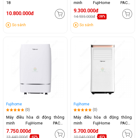
18
minh FujiHome PAC14
(14.000BTU)
9.300.000đ
10.800.000đ
14.935.000đ
-38%
So sánh
So sánh
Fujihome
Fujihome
(0)
(0)
Máy điều hòa di động thông
Máy điều hòa di động thông
minh FujiHome PAC12
minh FujiHome PAC10
(12.000BTU)
(10.000BTU)
7.750.000đ
5.700.000đ
13.440.000đ
10.045.000đ
-42%
-43%