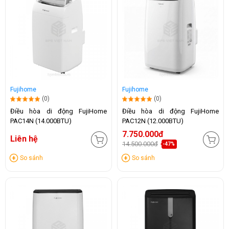
Fujihome
Fujihome
(0)
(0)
Điều hòa di động FujiHome
Điều hòa di động FujiHome
PAC14N (14.000BTU)
PAC12N (12.000BTU)
7.750.000đ
Liên hệ
14.500.000đ
-47%
So sánh
So sánh