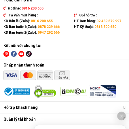
Tổng đài hỗ trợ
Hotline:
0816 200 655
Tư vấn mua hàng :
Gọi hỗ trợ :
KD Bán lẻ (Zalo):
0816 200 655
HT Đơn hàng:
02 439 879 997
KD Bán buôn1(Zalo):
0878 229 666
HT Kỹ thuật:
0813 500 650
KD Bán buôn2(Zalo):
0947 292 666
Kết nối với chúng tôi
Chấp nhận thanh toán
Điều hòa di động là gì?
Các chức năng chính của máy bao gồm: Làm lạnh, quạt gió,
Hỗ trợ khách hàng
hút ẩm và lọc khí. Bên cạnh đó, dòng sản phẩm này còn được
trang bị thêm khá nhiều tính năng và tiện ích đi kèm như: Hẹn
Quản lý tài khoản
giờ, khóa trẻ em, remote, kết nối wifi,...