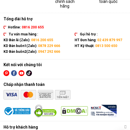
chính sách
toàn quốc
thiết bị. Sản phẩm có kích thước gọn nhẹ, kết hợp cùng bánh
hãng
xe và tay cầm nên có thể dễ dàng di chuyển tới mọi vị trí trong
nhà.
Tổng đài hỗ trợ
Hotline:
0816 200 655
Tư vấn mua hàng :
Gọi hỗ trợ :
KD Bán lẻ (Zalo):
0816 200 655
HT Đơn hàng:
02 439 879 997
KD Bán buôn1(Zalo):
0878 229 666
HT Kỹ thuật:
0813 500 650
KD Bán buôn2(Zalo):
0947 292 666
Kết nối với chúng tôi
Chấp nhận thanh toán
Điều hòa di động là gì?
Các chức năng chính của máy bao gồm: Làm lạnh, quạt gió,
Hỗ trợ khách hàng
hút ẩm và lọc khí. Bên cạnh đó, dòng sản phẩm này còn được