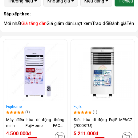
Thương hiệu
Khoảng giá
Kiểu dáng
1 chiều (
Sắp xếp theo:
Mới nhất
Giá tăng dần
Giá giảm dần
Lượt xem
Trao đổi
Đánh giá
Tên 
Fujihome
FujiE
(1)
(1)
Máy điều hòa di động thông
Điều hòa di động FujiE MPAC7
minh FujiHome PAC07
(7000BTU)
(7000BTU)
4.500.000đ
5.211.000đ