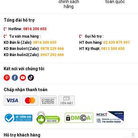
chính sách
toàn quốc
thiết bị. Sản phẩm có kích thước gọn nhẹ, kết hợp cùng bánh
hãng
xe và tay cầm nên có thể dễ dàng di chuyển tới mọi vị trí trong
nhà.
Tổng đài hỗ trợ
Hotline:
0816 200 655
Tư vấn mua hàng :
Gọi hỗ trợ :
KD Bán lẻ (Zalo):
0816 200 655
HT Đơn hàng:
02 439 879 997
KD Bán buôn1(Zalo):
0878 229 666
HT Kỹ thuật:
0813 500 650
KD Bán buôn2(Zalo):
0947 292 666
Kết nối với chúng tôi
Chấp nhận thanh toán
Điều hòa di động là gì?
Các chức năng chính của máy bao gồm: Làm lạnh, quạt gió,
Hỗ trợ khách hàng
hút ẩm và lọc khí. Bên cạnh đó, dòng sản phẩm này còn được