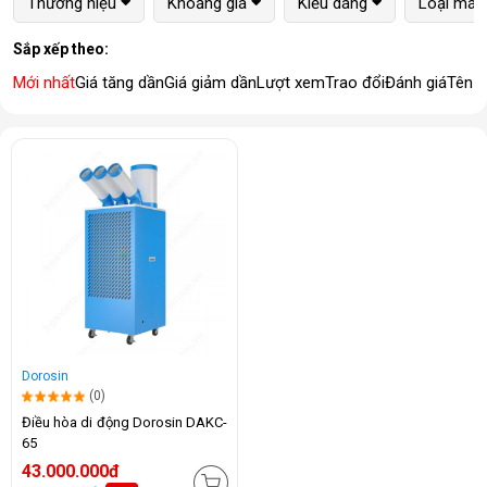
Thương hiệu
Khoảng giá
Kiểu dáng
Loại máy
Sắp xếp theo:
Mới nhất
Giá tăng dần
Giá giảm dần
Lượt xem
Trao đổi
Đánh giá
Tên 
Dorosin
(0)
Điều hòa di động Dorosin DAKC-
65
43.000.000đ