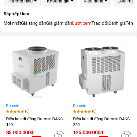
Thương hiệu
Khoảng giá
Kiểu dáng
Loại máy
Sắp xếp theo:
Mới nhất
Giá tăng dần
Giá giảm dần
Lượt xem
Trao đổi
Đánh giá
Tên 
Dorosin
Dorosin
(0)
(0)
Điều hòa di động Dorosin DAKC-
Điều hòa di động Dorosin DAKC-
140
250
85.000.000đ
125.000.000đ