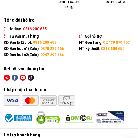
chính sách
toàn quốc
thiết bị. Sản phẩm có kích thước gọn nhẹ, kết hợp cùng bánh
hãng
xe và tay cầm nên có thể dễ dàng di chuyển tới mọi vị trí trong
nhà.
Tổng đài hỗ trợ
Hotline:
0816 200 655
Tư vấn mua hàng :
Gọi hỗ trợ :
KD Bán lẻ (Zalo):
0816 200 655
HT Đơn hàng:
02 439 879 997
KD Bán buôn1(Zalo):
0878 229 666
HT Kỹ thuật:
0813 500 650
KD Bán buôn2(Zalo):
0947 292 666
Kết nối với chúng tôi
Chấp nhận thanh toán
Điều hòa di động là gì?
Các chức năng chính của máy bao gồm: Làm lạnh, quạt gió,
Hỗ trợ khách hàng
hút ẩm và lọc khí. Bên cạnh đó, dòng sản phẩm này còn được