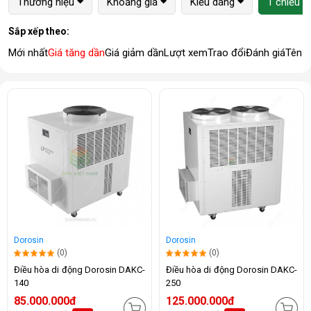
Thương hiệu
Khoảng giá
Kiểu dáng
1 chiều (
Sắp xếp theo:
Mới nhất
Giá tăng dần
Giá giảm dần
Lượt xem
Trao đổi
Đánh giá
Tên 
Dorosin
Dorosin
(0)
(0)
Điều hòa di động Dorosin DAKC-
Điều hòa di động Dorosin DAKC-
140
250
85.000.000đ
125.000.000đ