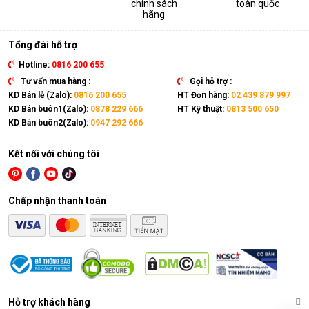
chính sách
toàn quốc
thiết bị. Sản phẩm có kích thước gọn nhẹ, kết hợp cùng bánh
hãng
xe và tay cầm nên có thể dễ dàng di chuyển tới mọi vị trí trong
nhà.
Tổng đài hỗ trợ
Hotline:
0816 200 655
Tư vấn mua hàng :
Gọi hỗ trợ :
KD Bán lẻ (Zalo):
0816 200 655
HT Đơn hàng:
02 439 879 997
KD Bán buôn1(Zalo):
0878 229 666
HT Kỹ thuật:
0813 500 650
KD Bán buôn2(Zalo):
0947 292 666
Kết nối với chúng tôi
Chấp nhận thanh toán
Điều hòa di động là gì?
Các chức năng chính của máy bao gồm: Làm lạnh, quạt gió,
Hỗ trợ khách hàng
hút ẩm và lọc khí. Bên cạnh đó, dòng sản phẩm này còn được