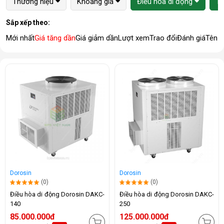
Thương hiệu
Khoảng giá
Điều hòa di động
1 
Sắp xếp theo:
Mới nhất
Giá tăng dần
Giá giảm dần
Lượt xem
Trao đổi
Đánh giá
Tên 
Dorosin
Dorosin
(0)
(0)
Điều hòa di động Dorosin DAKC-
Điều hòa di động Dorosin DAKC-
140
250
85.000.000đ
125.000.000đ