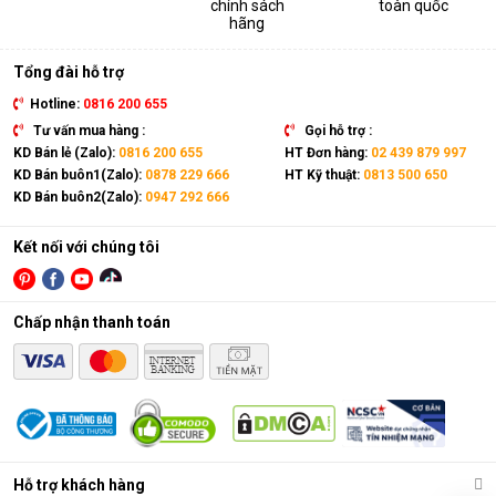
chính sách
toàn quốc
thiết bị. Sản phẩm có kích thước gọn nhẹ, kết hợp cùng bánh
hãng
xe và tay cầm nên có thể dễ dàng di chuyển tới mọi vị trí trong
nhà.
Tổng đài hỗ trợ
Hotline:
0816 200 655
Tư vấn mua hàng :
Gọi hỗ trợ :
KD Bán lẻ (Zalo):
0816 200 655
HT Đơn hàng:
02 439 879 997
KD Bán buôn1(Zalo):
0878 229 666
HT Kỹ thuật:
0813 500 650
KD Bán buôn2(Zalo):
0947 292 666
Kết nối với chúng tôi
Chấp nhận thanh toán
Điều hòa di động là gì?
Các chức năng chính của máy bao gồm: Làm lạnh, quạt gió,
Hỗ trợ khách hàng
hút ẩm và lọc khí. Bên cạnh đó, dòng sản phẩm này còn được