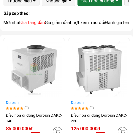
Thương hiệu
Khoảng giá
Điều hòa di động
Lo
Sắp xếp theo:
Mới nhất
Giá tăng dần
Giá giảm dần
Lượt xem
Trao đổi
Đánh giá
Tên 
Dorosin
Dorosin
(0)
(0)
Điều hòa di động Dorosin DAKC-
Điều hòa di động Dorosin DAKC-
140
250
85.000.000đ
125.000.000đ