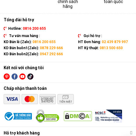
chính sách
toàn quốc
thiết bị. Sản phẩm có kích thước gọn nhẹ, kết hợp cùng bánh
hãng
xe và tay cầm nên có thể dễ dàng di chuyển tới mọi vị trí trong
nhà.
Tổng đài hỗ trợ
Hotline:
0816 200 655
Tư vấn mua hàng :
Gọi hỗ trợ :
KD Bán lẻ (Zalo):
0816 200 655
HT Đơn hàng:
02 439 879 997
KD Bán buôn1(Zalo):
0878 229 666
HT Kỹ thuật:
0813 500 650
KD Bán buôn2(Zalo):
0947 292 666
Kết nối với chúng tôi
Chấp nhận thanh toán
Điều hòa di động là gì?
Các chức năng chính của máy bao gồm: Làm lạnh, quạt gió,
Hỗ trợ khách hàng
hút ẩm và lọc khí. Bên cạnh đó, dòng sản phẩm này còn được