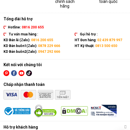
chính sách
toàn quốc
thiết bị. Sản phẩm có kích thước gọn nhẹ, kết hợp cùng bánh
hãng
xe và tay cầm nên có thể dễ dàng di chuyển tới mọi vị trí trong
nhà.
Tổng đài hỗ trợ
Hotline:
0816 200 655
Tư vấn mua hàng :
Gọi hỗ trợ :
KD Bán lẻ (Zalo):
0816 200 655
HT Đơn hàng:
02 439 879 997
KD Bán buôn1(Zalo):
0878 229 666
HT Kỹ thuật:
0813 500 650
KD Bán buôn2(Zalo):
0947 292 666
Kết nối với chúng tôi
Chấp nhận thanh toán
Điều hòa di động là gì?
Các chức năng chính của máy bao gồm: Làm lạnh, quạt gió,
Hỗ trợ khách hàng
hút ẩm và lọc khí. Bên cạnh đó, dòng sản phẩm này còn được