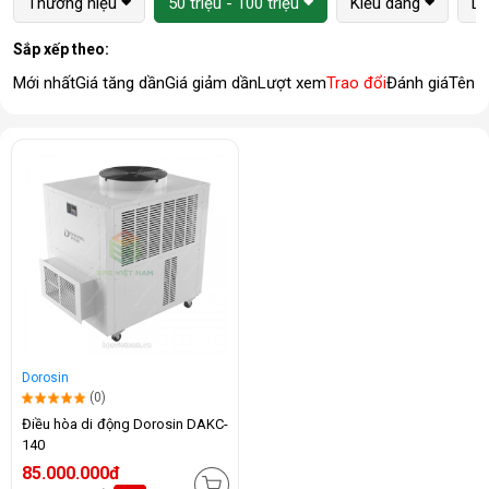
Thương hiệu
50 triệu - 100 triệu
Kiểu dáng
Lo
Sắp xếp theo:
Mới nhất
Giá tăng dần
Giá giảm dần
Lượt xem
Trao đổi
Đánh giá
Tên 
Dorosin
(0)
Điều hòa di động Dorosin DAKC-
140
85.000.000đ