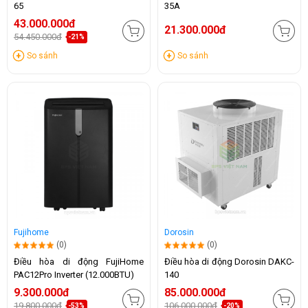
65
35A
43.000.000đ
21.300.000đ
54.450.000đ
-21%
So sánh
So sánh
Fujihome
Dorosin
(0)
(0)
Điều hòa di động FujiHome
Điều hòa di động Dorosin DAKC-
PAC12Pro Inverter (12.000BTU)
140
9.300.000đ
85.000.000đ
19.800.000đ
106.000.000đ
-53%
-20%