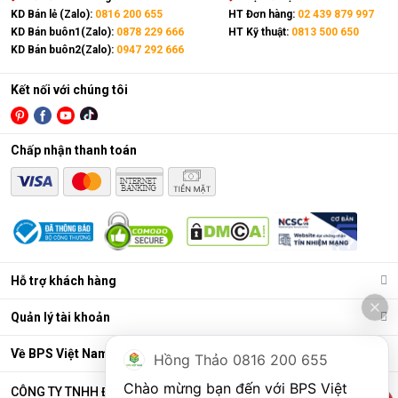
KD Bán lẻ (Zalo):
0816 200 655
HT Đơn hàng:
02 439 879 997
KD Bán buôn1(Zalo):
0878 229 666
HT Kỹ thuật:
0813 500 650
KD Bán buôn2(Zalo):
0947 292 666
Kết nối với chúng tôi
Chấp nhận thanh toán
Điều hòa di động là gì?
Các chức năng chính của máy bao gồm: Làm lạnh, quạt gió,
Hỗ trợ khách hàng
hút ẩm và lọc khí. Bên cạnh đó, dòng sản phẩm này còn được
trang bị thêm khá nhiều tính năng và tiện ích đi kèm như: Hẹn
Quản lý tài khoản
giờ, khóa trẻ em, remote, kết nối wifi,...
Ưu điểm vượt trội của điều hòa di động
Về BPS Việt Nam
Hồng Thảo 0816 200 655
Đáp ứng tốt nhu cầu làm mát, dễ dàng tháo lắp và di chuyển
Chào mừng bạn đến với BPS Việt 
CÔNG TY TNHH ĐẦU TƯ VÀ THƯƠNG MẠI BPS VIỆT NAM