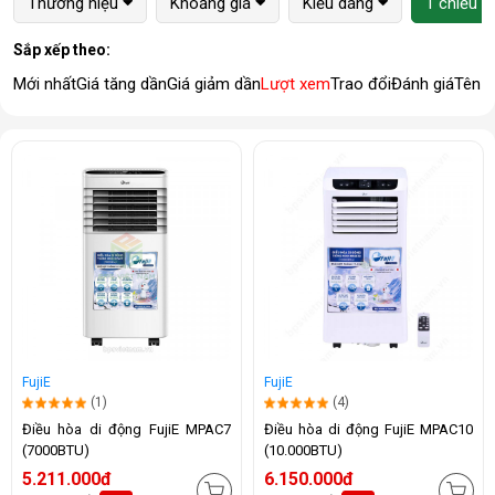
Thương hiệu
Khoảng giá
Kiểu dáng
1 chiều (
Sắp xếp theo:
Mới nhất
Giá tăng dần
Giá giảm dần
Lượt xem
Trao đổi
Đánh giá
Tên 
FujiE
FujiE
(1)
(4)
Điều hòa di động FujiE MPAC7
Điều hòa di động FujiE MPAC10
(7000BTU)
(10.000BTU)
5.211.000đ
6.150.000đ