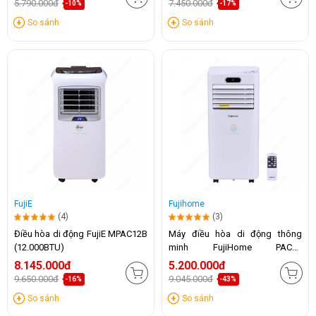
5.790.000đ
7.450.000đ
-10%
-17%
So sánh
So sánh
FujiE
Fujihome
(4)
(3)
Điều hòa di động FujiE MPAC12B
Máy điều hòa di động thông
(12.000BTU)
minh FujiHome PAC09
(9000BTU)
8.145.000đ
5.200.000đ
9.650.000đ
9.045.000đ
-16%
-43%
So sánh
So sánh