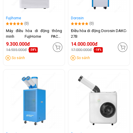
Fujihome
Dorosin
(0)
(0)
Máy điều hòa di động thông
Điều hòa di động Dorosin DAKC-
minh FujiHome PAC14
27B
(14.000BTU)
9.300.000đ
14.000.000đ
14.935.000đ
17.000.000đ
-38%
-18%
So sánh
So sánh