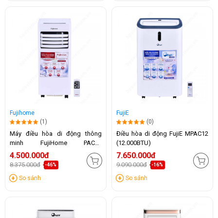
Fujihome
FujiE
(1)
(0)
Máy điều hòa di động thông
Điều hòa di động FujiE MPAC12
minh FujiHome PAC07
(12.000BTU)
(7000BTU)
4.500.000đ
7.650.000đ
8.375.000đ
9.090.000đ
-46%
-16%
So sánh
So sánh