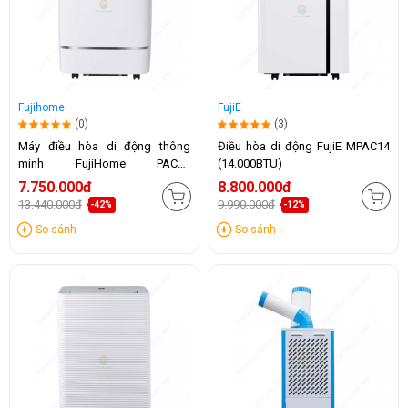
Fujihome
FujiE
(0)
(3)
Máy điều hòa di động thông
Điều hòa di động FujiE MPAC14
minh FujiHome PAC12
(14.000BTU)
(12.000BTU)
7.750.000đ
8.800.000đ
13.440.000đ
9.990.000đ
-42%
-12%
So sánh
So sánh