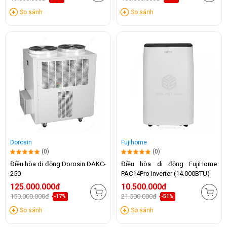
So sánh
So sánh
Dorosin
Fujihome
(0)
(0)
Điều hòa di động Dorosin DAKC-
Điều hòa di động FujiHome
250
PAC14Pro Inverter (14.000BTU)
125.000.000đ
10.500.000đ
150.000.000đ
21.500.000đ
-17%
-51%
So sánh
So sánh