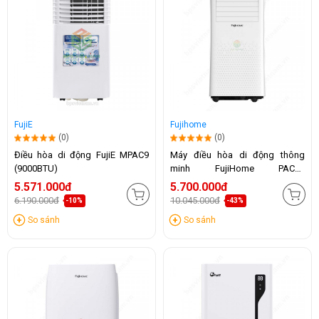
FujiE
Fujihome
(0)
(0)
Điều hòa di động FujiE MPAC9
Máy điều hòa di động thông
(9000BTU)
minh FujiHome PAC10
(10.000BTU)
5.571.000đ
5.700.000đ
6.190.000đ
10.045.000đ
-10%
-43%
So sánh
So sánh