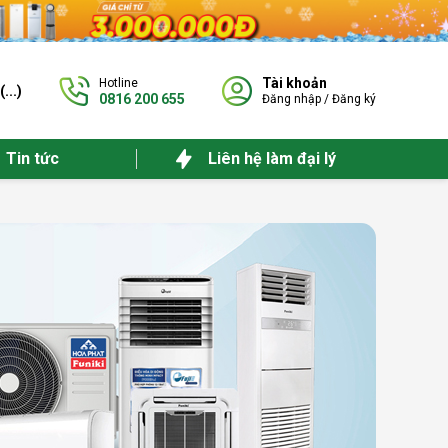
Tài khoản
Hotline
(
...
)
0816 200 655
Đăng nhập
/
Đăng ký
Tin tức
Liên hệ làm đại lý