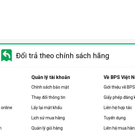
Điều hòa di động là gì?
 gió, hút ẩm và lọc khí. Bên cạnh đó, dòng sản phẩm này còn được
Đổi trả theo chính sách hãng
i động
 chuyển chỉ là số ít những ưu điểm mà
điều hòa
di động đang sở hữ
Quản lý tài khoản
Về BPS Việt 
Chính sách bảo mật
Giới thiệu về BP
Thay đổi thông tin
Giấy phép đăng 
online
Lấy lại mật khẩu
Liên hệ hợp tác
Lịch sử mua hàng
Tuyển dụng
n
Quản lý giỏ hàng
Liên hệ mua hà