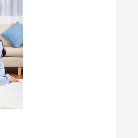
u người nhầm tưởng rằng thiết bị này là quạt hơi nước.