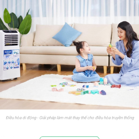
Điều hòa di động - Giải pháp làm mát thay thế cho điều hòa truyền thống
 điều hòa treo tường truyền thống. Nếu nhìn từ bên ngoài, rất nhiề