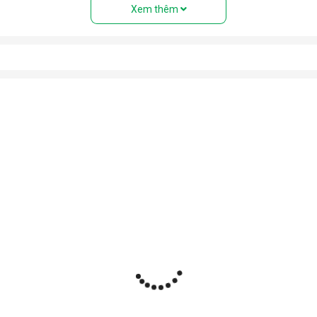
Xem thêm
ệu” với đầy đủ các bộ phận: Dàn nóng, dàn lạnh, máy nén, khí gas,
 điều hòa tủ đứng nhưng với thiết kế cục nóng và cục lạnh trên cùn
uyển tới mọi vị trí trong nhà.