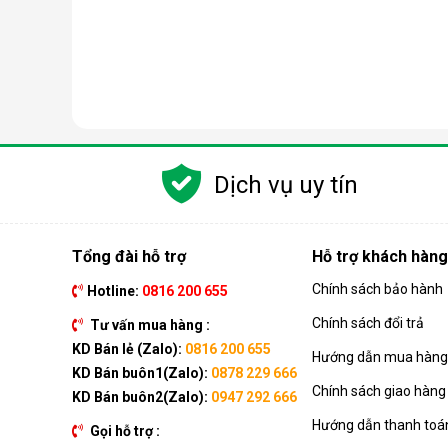
Các chức năng chính của máy bao gồm: Làm lạnh, quạt
kèm như: Hẹn giờ, khóa trẻ em, remote, kết nối wifi,...
Dịch vụ uy tín
Ưu điểm vượt trội của điều hòa d
Đáp ứng tốt nhu cầu làm mát, dễ dàng tháo lắp và di
của dòng sản phẩm này ngay nhé.
Tổng đài hỗ trợ
Hỗ trợ khách hàng
Chính sách bảo hành
Hotline:
0816 200 655
Chính sách đổi trả
Tư vấn mua hàng :
KD Bán lẻ (Zalo):
0816 200 655
Hướng dẫn mua hàng 
KD Bán buôn1(Zalo):
0878 229 666
Chính sách giao hàng
KD Bán buôn2(Zalo):
0947 292 666
Hướng dẫn thanh toá
Gọi hỗ trợ :