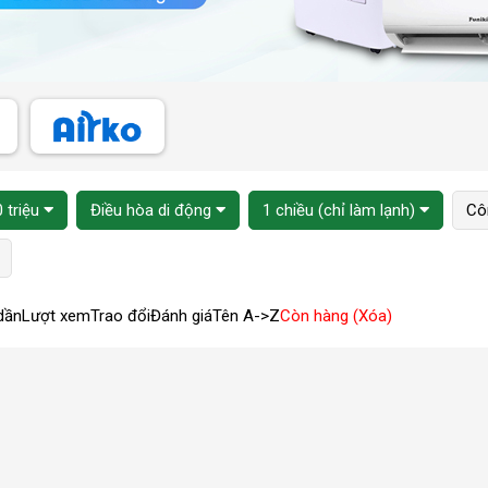
 triệu
Điều hòa di động
1 chiều (chỉ làm lạnh)
Cô
dần
Lượt xem
Trao đổi
Đánh giá
Tên A->Z
Còn hàng (Xóa)