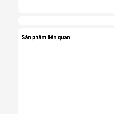
Nhưng thực chất, đây là một chiếc điều hòa “chính hi
điều hòa thông thường.
Có thể coi điều hòa di động là phiên bản thu nhỏ của
hợp cùng bánh xe và tay cầm nên có thể dễ dàng di ch
Sản phẩm liên quan