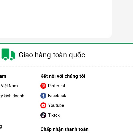
 trang bị thêm khá nhiều tính năng và tiện ích đi
Giao hàng toàn quốc
u. Cùng BPS Việt Nam tìm hiểu chi tiết về ưu điểm
Nam
Kết nối với chúng tôi
S Việt Nam
Pinterest
Facebook
ký kinh doanh
Youtube
Tiktok
ng
Chấp nhận thanh toán