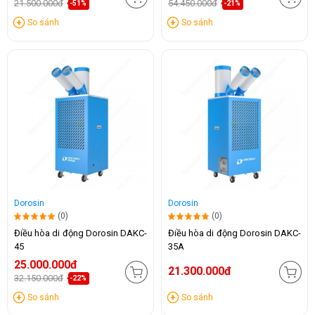
21.500.000đ
54.450.000đ
-51%
-21%
So sánh
So sánh
Dorosin
Dorosin
(0)
(0)
Điều hòa di động Dorosin DAKC-
Điều hòa di động Dorosin DAKC-
45
35A
25.000.000đ
21.300.000đ
32.150.000đ
-22%
So sánh
So sánh