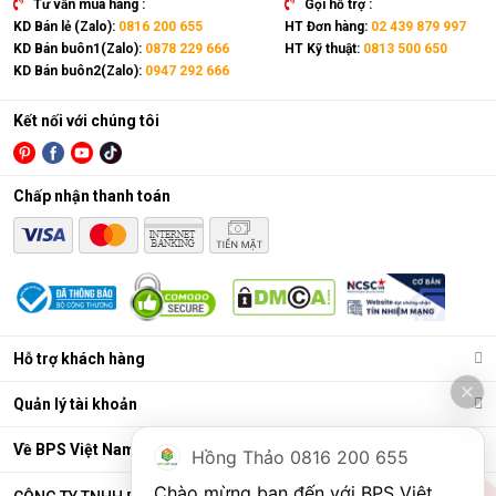
Tư vấn mua hàng :
Gọi hỗ trợ :
KD Bán lẻ (Zalo):
0816 200 655
HT Đơn hàng:
02 439 879 997
KD Bán buôn1(Zalo):
0878 229 666
HT Kỹ thuật:
0813 500 650
KD Bán buôn2(Zalo):
0947 292 666
Kết nối với chúng tôi
Chấp nhận thanh toán
Điều hòa di động là gì?
Các chức năng chính của máy bao gồm: Làm lạnh, quạt gió,
Hỗ trợ khách hàng
hút ẩm và lọc khí. Bên cạnh đó, dòng sản phẩm này còn được
trang bị thêm khá nhiều tính năng và tiện ích đi kèm như: Hẹn
Quản lý tài khoản
giờ, khóa trẻ em, remote, kết nối wifi,...
Ưu điểm vượt trội của điều hòa di động
Về BPS Việt Nam
Hồng Thảo 0816 200 655
Đáp ứng tốt nhu cầu làm mát, dễ dàng tháo lắp và di chuyển
Chào mừng bạn đến với BPS Việt 