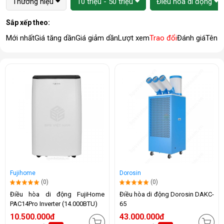
Thương hiệu
10 triệu - 50 triệu
Điều hòa di động
Sắp xếp theo:
Mới nhất
Giá tăng dần
Giá giảm dần
Lượt xem
Trao đổi
Đánh giá
Tên 
Fujihome
Dorosin
(0)
(0)
Điều hòa di động FujiHome
Điều hòa di động Dorosin DAKC-
PAC14Pro Inverter (14.000BTU)
65
10.500.000đ
43.000.000đ