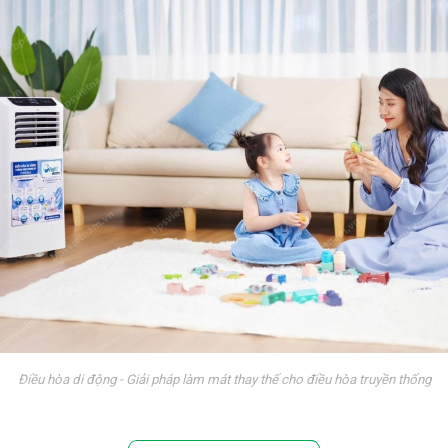
Điều hòa di động - Giải pháp làm mát thay thế cho điều hòa truyền thống
 điều hòa treo tường truyền thống. Nếu nhìn từ bên ngoài, rất nhiề