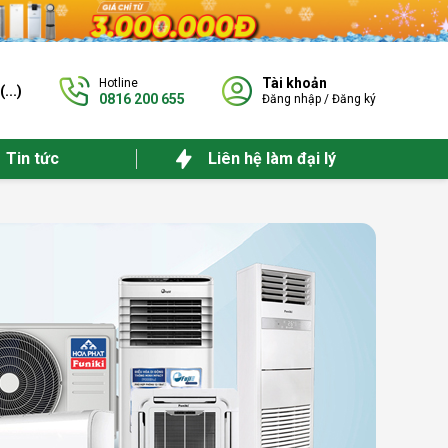
Tài khoản
Hotline
(
...
)
0816 200 655
Đăng nhập
/
Đăng ký
Tin tức
Liên hệ làm đại lý