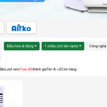
Điều hòa di động
1 chiều (chỉ làm lạnh)
Công nghệ 
dần
Lượt xem
Trao đổi
Đánh giá
Tên A->Z
Còn hàng