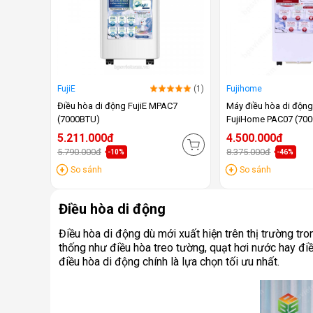
FujiE
(1)
Fujihome
Điều hòa di động FujiE MPAC7
Máy điều hòa di độn
(7000BTU)
FujiHome PAC07 (70
5.211.000đ
4.500.000đ
5.790.000đ
8.375.000đ
-10%
-46%
So sánh
So sánh
Điều hòa di động
Điều hòa di động dù mới xuất hiện trên thị trường t
thống như điều hòa treo tường, quạt hơi nước hay điều
điều hòa di động chính là lựa chọn tối ưu nhất.