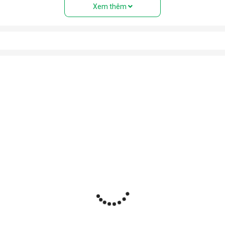
Xem thêm
ệu” với đầy đủ các bộ phận: Dàn nóng, dàn lạnh, máy nén, khí gas,
 điều hòa tủ đứng nhưng với thiết kế cục nóng và cục lạnh trên cùn
uyển tới mọi vị trí trong nhà.