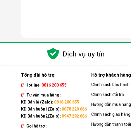
Các chức năng chính của máy bao gồm: Làm lạnh, quạt
kèm như: Hẹn giờ, khóa trẻ em, remote, kết nối wifi,...
Dịch vụ uy tín
Ưu điểm vượt trội của điều hòa d
Đáp ứng tốt nhu cầu làm mát, dễ dàng tháo lắp và di
của dòng sản phẩm này ngay nhé.
Tổng đài hỗ trợ
Hỗ trợ khách hàng
Chính sách bảo hành
Hotline:
0816 200 655
Chính sách đổi trả
Tư vấn mua hàng :
KD Bán lẻ (Zalo):
0816 200 655
Hướng dẫn mua hàng 
KD Bán buôn1(Zalo):
0878 229 666
Chính sách giao hàng
KD Bán buôn2(Zalo):
0947 292 666
Hướng dẫn thanh toá
Gọi hỗ trợ :