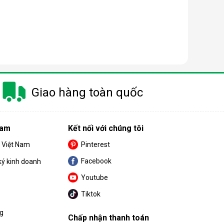
 trang bị thêm khá nhiều tính năng và tiện ích đi
Giao hàng toàn quốc
u. Cùng BPS Việt Nam tìm hiểu chi tiết về ưu điểm
Nam
Kết nối với chúng tôi
S Việt Nam
Pinterest
Facebook
ký kinh doanh
Youtube
Tiktok
ng
Chấp nhận thanh toán