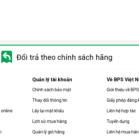
Điều hòa di động là gì?
 gió, hút ẩm và lọc khí. Bên cạnh đó, dòng sản phẩm này còn được
Đổi trả theo chính sách hãng
i động
 chuyển chỉ là số ít những ưu điểm mà
điều hòa
di động đang sở hữ
Quản lý tài khoản
Về BPS Việt 
Chính sách bảo mật
Giới thiệu về BP
Thay đổi thông tin
Giấy phép đăng 
online
Lấy lại mật khẩu
Liên hệ hợp tác
Lịch sử mua hàng
Tuyển dụng
n
Quản lý giỏ hàng
Liên hệ mua hà