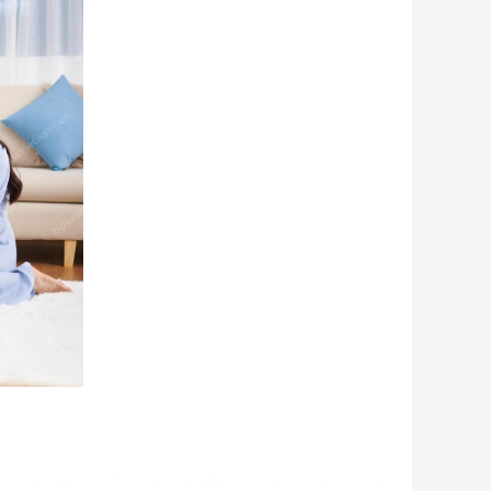
u người nhầm tưởng rằng thiết bị này là quạt hơi nước.