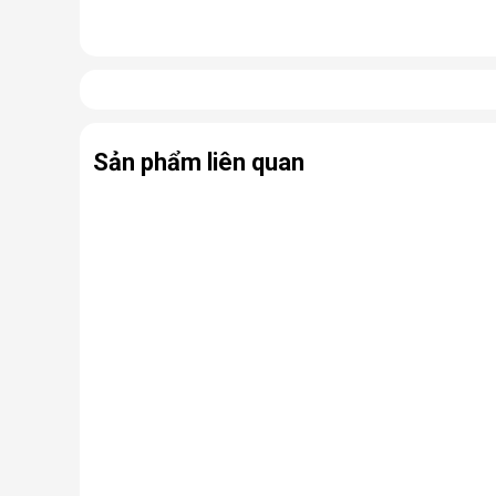
Nhưng thực chất, đây là một chiếc điều hòa “chính hi
điều hòa thông thường.
Có thể coi điều hòa di động là phiên bản thu nhỏ của
hợp cùng bánh xe và tay cầm nên có thể dễ dàng di ch
Sản phẩm liên quan