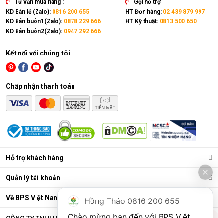
Tư vấn mua hàng :
Gọi hỗ trợ :
KD Bán lẻ (Zalo):
0816 200 655
HT Đơn hàng:
02 439 879 997
KD Bán buôn1(Zalo):
0878 229 666
HT Kỹ thuật:
0813 500 650
KD Bán buôn2(Zalo):
0947 292 666
Kết nối với chúng tôi
Chấp nhận thanh toán
Điều hòa di động là gì?
Các chức năng chính của máy bao gồm: Làm lạnh, quạt gió,
Hỗ trợ khách hàng
hút ẩm và lọc khí. Bên cạnh đó, dòng sản phẩm này còn được
trang bị thêm khá nhiều tính năng và tiện ích đi kèm như: Hẹn
Quản lý tài khoản
giờ, khóa trẻ em, remote, kết nối wifi,...
Ưu điểm vượt trội của điều hòa di động
Về BPS Việt Nam
Hồng Thảo 0816 200 655
Đáp ứng tốt nhu cầu làm mát, dễ dàng tháo lắp và di chuyển
Chào mừng bạn đến với BPS Việt 