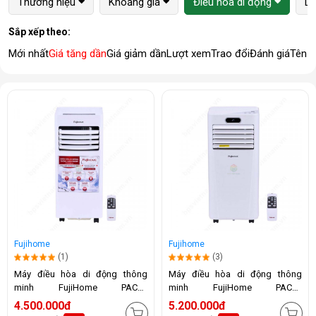
Thương hiệu
Khoảng giá
Điều hòa di động
Lo
Sắp xếp theo:
Mới nhất
Giá tăng dần
Giá giảm dần
Lượt xem
Trao đổi
Đánh giá
Tên 
Fujihome
Fujihome
(1)
(3)
Máy điều hòa di động thông
Máy điều hòa di động thông
minh FujiHome PAC07
minh FujiHome PAC09
(7000BTU)
(9000BTU)
4.500.000đ
5.200.000đ