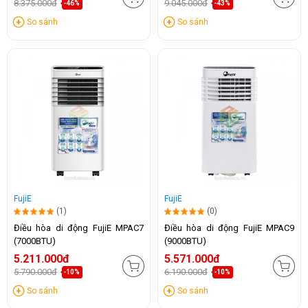
8.375.000đ
9.045.000đ
-46%
-43%
So sánh
So sánh
FujiE
FujiE
(1)
(0)
Điều hòa di động FujiE MPAC7
Điều hòa di động FujiE MPAC9
(7000BTU)
(9000BTU)
5.211.000đ
5.571.000đ
5.790.000đ
6.190.000đ
-10%
-10%
So sánh
So sánh