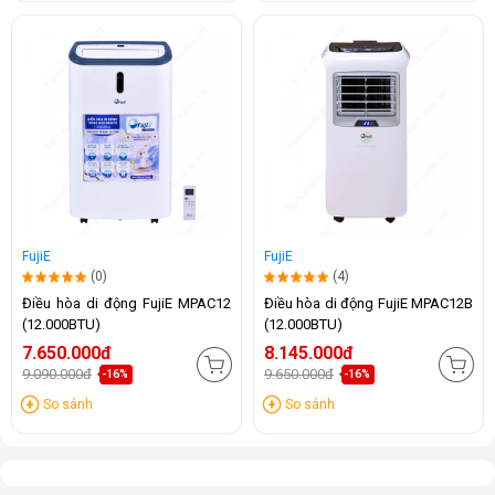
FujiE
FujiE
(0)
(4)
Điều hòa di động FujiE MPAC12
Điều hòa di động FujiE MPAC12B
(12.000BTU)
(12.000BTU)
7.650.000đ
8.145.000đ
9.090.000đ
9.650.000đ
-16%
-16%
So sánh
So sánh