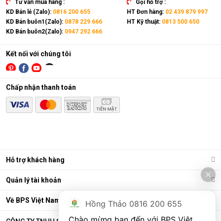
Tư vấn mua hàng :
Gọi hỗ trợ :
KD Bán lẻ (Zalo):
0816 200 655
HT Đơn hàng:
02 439 879 997
KD Bán buôn1(Zalo):
0878 229 666
HT Kỹ thuật:
0813 500 650
KD Bán buôn2(Zalo):
0947 292 666
Kết nối với chúng tôi
Chấp nhận thanh toán
Điều hòa di động là gì?
Các chức năng chính của máy bao gồm: Làm lạnh, quạt gió,
Hỗ trợ khách hàng
hút ẩm và lọc khí. Bên cạnh đó, dòng sản phẩm này còn được
trang bị thêm khá nhiều tính năng và tiện ích đi kèm như: Hẹn
Quản lý tài khoản
giờ, khóa trẻ em, remote, kết nối wifi,...
Ưu điểm vượt trội của điều hòa di động
Về BPS Việt Nam
Hồng Thảo 0816 200 655
Đáp ứng tốt nhu cầu làm mát, dễ dàng tháo lắp và di chuyển
Chào mừng bạn đến với BPS Việt 