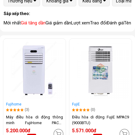
Thương hiệu
Khoảng giá
Kiểu dáng
Loại máy
Sắp xếp theo:
Mới nhất
Giá tăng dần
Giá giảm dần
Lượt xem
Trao đổi
Đánh giá
Tên 
Fujihome
FujiE
(3)
(0)
Máy điều hòa di động thông
Điều hòa di động FujiE MPAC9
minh FujiHome PAC09
(9000BTU)
(9000BTU)
5.200.000đ
5.571.000đ