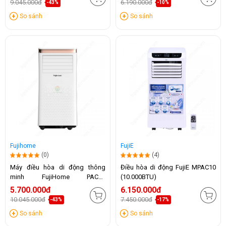
9.045.000đ
6.190.000đ
-43%
-10%
So sánh
So sánh
Fujihome
FujiE
(0)
(4)
Máy điều hòa di động thông
Điều hòa di động FujiE MPAC10
minh FujiHome PAC10
(10.000BTU)
(10.000BTU)
5.700.000đ
6.150.000đ
10.045.000đ
7.450.000đ
-43%
-17%
So sánh
So sánh