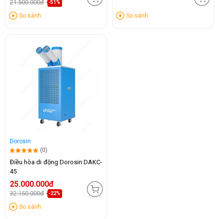
21.500.000đ
-51%
So sánh
So sánh
Dorosin
(0)
Điều hòa di động Dorosin DAKC-
45
25.000.000đ
32.150.000đ
-22%
So sánh