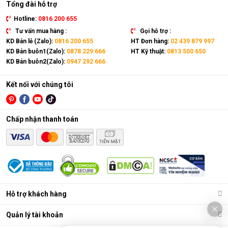
Tổng đài hỗ trợ
Hotline:
0816 200 655
Tư vấn mua hàng :
Gọi hỗ trợ :
KD Bán lẻ (Zalo):
0816 200 655
HT Đơn hàng:
02 439 879 997
KD Bán buôn1(Zalo):
0878 229 666
HT Kỹ thuật:
0813 500 650
KD Bán buôn2(Zalo):
0947 292 666
Kết nối với chúng tôi
Chấp nhận thanh toán
Điều hòa di động là gì?
Các chức năng chính của máy bao gồm: Làm lạnh, quạt gió,
Hỗ trợ khách hàng
hút ẩm và lọc khí. Bên cạnh đó, dòng sản phẩm này còn được
trang bị thêm khá nhiều tính năng và tiện ích đi kèm như: Hẹn
Quản lý tài khoản
giờ, khóa trẻ em, remote, kết nối wifi,...