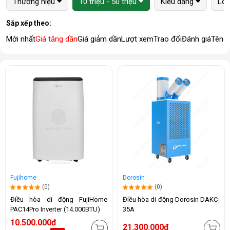
Thương hiệu
10 triệu - 50 triệu
Kiểu dáng
Loạ
Sắp xếp theo:
Mới nhất
Giá tăng dần
Giá giảm dần
Lượt xem
Trao đổi
Đánh giá
Tên 
Fujihome
Dorosin
(0)
(0)
Điều hòa di động FujiHome
Điều hòa di động Dorosin DAKC-
PAC14Pro Inverter (14.000BTU)
35A
10.500.000đ
21.300.000đ