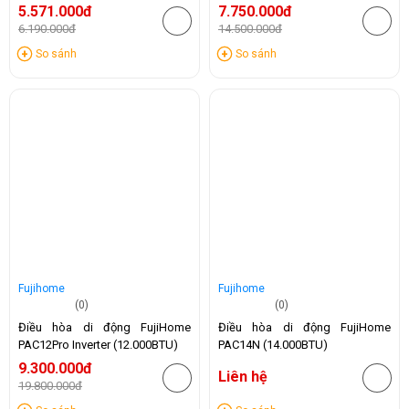
5.571.000đ
7.750.000đ
6.190.000đ
14.500.000đ
-10%
-47%
So sánh
So sánh
Fujihome
Fujihome
(0)
(0)
Điều hòa di động FujiHome
Điều hòa di động FujiHome
PAC12Pro Inverter (12.000BTU)
PAC14N (14.000BTU)
9.300.000đ
Liên hệ
19.800.000đ
-53%