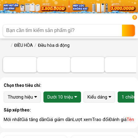
0
ĐIỀU HÒA
Điều hòa di động
Chọn theo tiêu chí:
Thương hiệu
Dưới 10 triệu
Kiểu dáng
1 chiều 
Sắp xếp theo:
Mới nhất
Giá tăng dần
Giá giảm dần
Lượt xem
Trao đổi
Đánh giá
Tên 