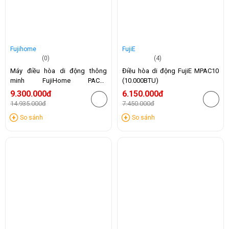
Fujihome
FujiE
(0)
(4)
Máy điều hòa di động thông
Điều hòa di động FujiE MPAC10
minh FujiHome PAC14
(10.000BTU)
(14.000BTU)
9.300.000đ
6.150.000đ
14.935.000đ
7.450.000đ
-38%
-17%
So sánh
So sánh