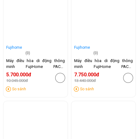
Fujihome
Fujihome
(0)
(0)
Máy điều hòa di động thông
Máy điều hòa di động thông
minh FujiHome PAC10
minh FujiHome PAC12
(10.000BTU)
(12.000BTU)
5.700.000đ
7.750.000đ
10.045.000đ
13.440.000đ
-43%
-42%
So sánh
So sánh