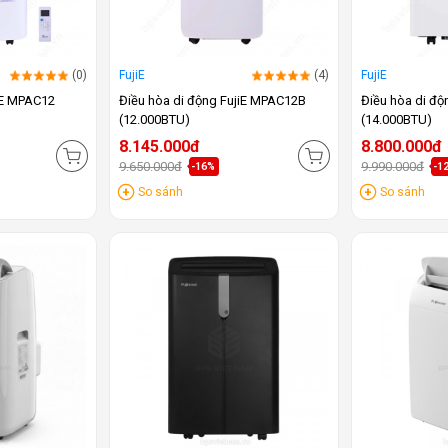
(0)
FujiE
(4)
FujiE
iE MPAC12
Điều hòa di động FujiE MPAC12B
Điều hòa di độ
(12.000BTU)
(14.000BTU)
8.145.000đ
8.800.000đ
9.650.000đ
9.990.000đ
-16%
-1
So sánh
So sánh