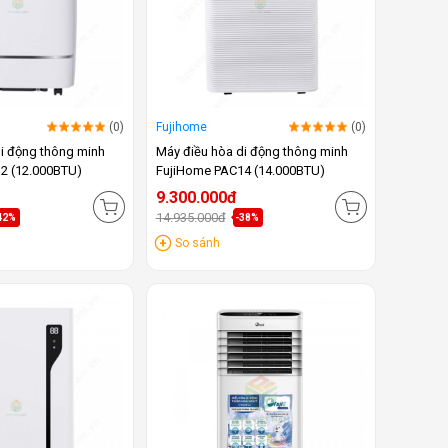
(0)
Fujihome
(0)
i động thông minh
Máy điều hòa di động thông minh
2 (12.000BTU)
FujiHome PAC14 (14.000BTU)
9.300.000đ
14.935.000đ
42%
-38%
So sánh