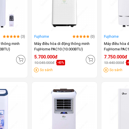
(3)
Fujihome
(0)
Fujihome
g thông minh
Máy điều hòa di động thông minh
Máy điều hòa d
00BTU)
FujiHome PAC10 (10.000BTU)
FujiHome PAC1
5.700.000đ
7.750.000đ
10.045.000đ
13.440.000đ
-43%
-
So sánh
So sánh