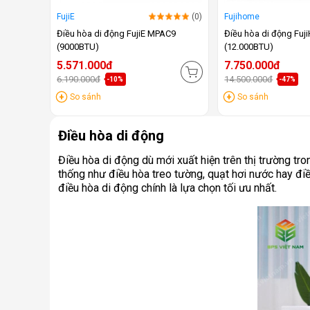
FujiE
(0)
Fujihome
Điều hòa di động FujiE MPAC9
Điều hòa di động Fu
(9000BTU)
(12.000BTU)
5.571.000đ
7.750.000đ
6.190.000đ
14.500.000đ
-10%
-47%
So sánh
So sánh
Điều hòa di động
Điều hòa di động dù mới xuất hiện trên thị trường t
thống như điều hòa treo tường, quạt hơi nước hay điều
điều hòa di động chính là lựa chọn tối ưu nhất.