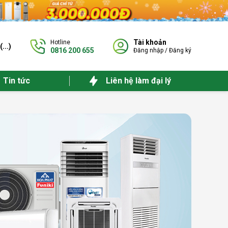
Tài khoản
Hotline
(
...
)
0816 200 655
Đăng nhập
/
Đăng ký
Tin tức
Liên hệ làm đại lý