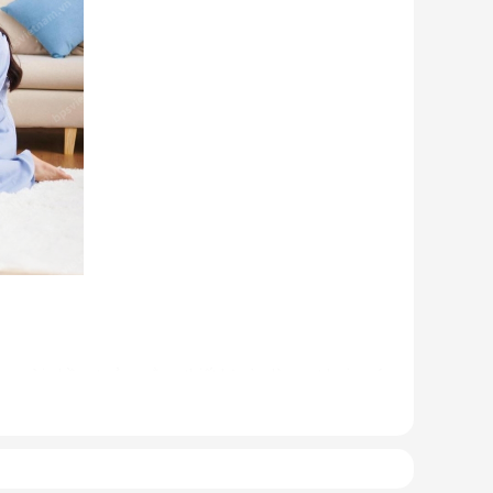
u người nhầm tưởng rằng thiết bị này là quạt hơi nước.
 ống dẫn gas, bảng điều khiển,... giống như một chiếc
g 1 thiết bị. Sản phẩm có kích thước gọn nhẹ, kết