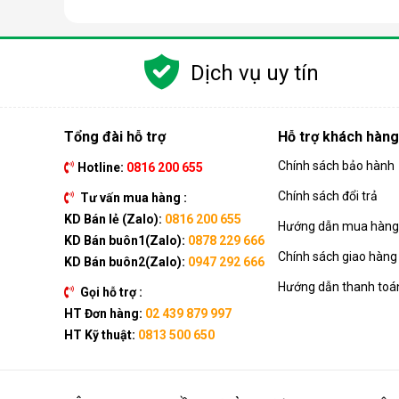
Các chức năng chính của máy bao gồm: Làm lạnh, quạt
kèm như: Hẹn giờ, khóa trẻ em, remote, kết nối wifi,...
Dịch vụ uy tín
Ưu điểm vượt trội của điều hòa d
Đáp ứng tốt nhu cầu làm mát, dễ dàng tháo lắp và di
của dòng sản phẩm này ngay nhé.
Tổng đài hỗ trợ
Hỗ trợ khách hàng
Chính sách bảo hành
Hotline:
0816 200 655
Chính sách đổi trả
Tư vấn mua hàng :
KD Bán lẻ (Zalo):
0816 200 655
Hướng dẫn mua hàng 
KD Bán buôn1(Zalo):
0878 229 666
Chính sách giao hàng
KD Bán buôn2(Zalo):
0947 292 666
Hướng dẫn thanh toá
Gọi hỗ trợ :
HT Đơn hàng:
02 439 879 997
HT Kỹ thuật:
0813 500 650