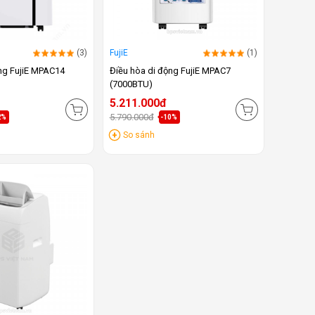
(3)
FujiE
(1)
ng FujiE MPAC14
Điều hòa di động FujiE MPAC7
(7000BTU)
5.211.000đ
5.790.000đ
2%
-10%
So sánh