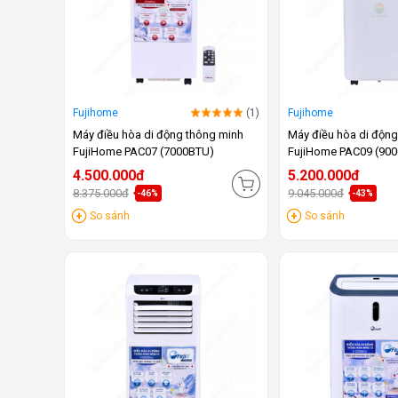
Fujihome
(1)
Fujihome
Máy điều hòa di động thông minh
Máy điều hòa di độn
FujiHome PAC07 (7000BTU)
FujiHome PAC09 (90
4.500.000đ
5.200.000đ
8.375.000đ
9.045.000đ
-46%
-43%
So sánh
So sánh