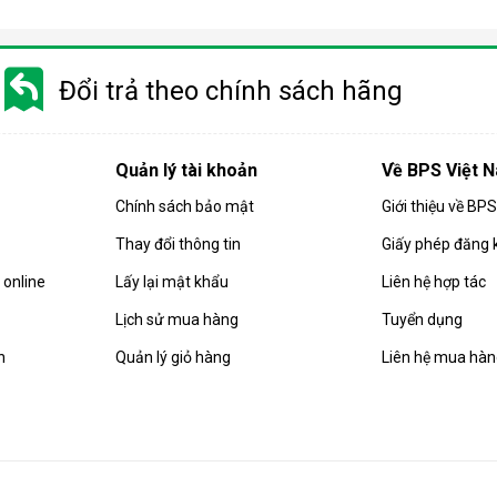
 gió, hút ẩm và lọc khí. Bên cạnh đó, dòng sản phẩm này còn được
Đổi trả theo chính sách hãng
i động
 chuyển chỉ là số ít những ưu điểm mà
điều hòa
di động đang sở hữ
Quản lý tài khoản
Về BPS Việt 
Chính sách bảo mật
Giới thiệu về BP
Thay đổi thông tin
Giấy phép đăng 
online
Lấy lại mật khẩu
Liên hệ hợp tác
Lịch sử mua hàng
Tuyển dụng
n
Quản lý giỏ hàng
Liên hệ mua hà