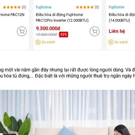
(0)
Fujihome
(0)
Fujihome
jiHome PAC12N
Điều hòa di động FujiHome
Điều hòa di đ
PAC12Pro Inverter (12.000BTU)
(14.000BTU)
9.300.000đ
Liên hệ
19.800.000đ
-53%
So sánh
So sánh
rong một vài năm gần đây nhưng lại rất được lòng người dùng. Và 
 hòa tủ đứng,.... Đặc biệt là với những người thuê trọ ngắn ngày h