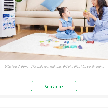
Điều hòa di động - Giải pháp làm mát thay thế cho điều hòa truyền thống
 điều hòa treo tường truyền thống. Nếu nhìn từ bên ngoài, rất nhiề
Xem thêm
ệu” với đầy đủ các bộ phận: Dàn nóng, dàn lạnh, máy nén, khí gas,
 điều hòa tủ đứng nhưng với thiết kế cục nóng và cục lạnh trên cùn
uyển tới mọi vị trí trong nhà.