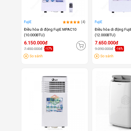
FujiE
(4)
FujiE
Điều hòa di động FujiE MPAC10
Điều hòa di động Fuj
(10.000BTU)
(12.000BTU)
6.150.000đ
7.650.000đ
7.450.000đ
9.090.000đ
-17%
-16%
So sánh
So sánh