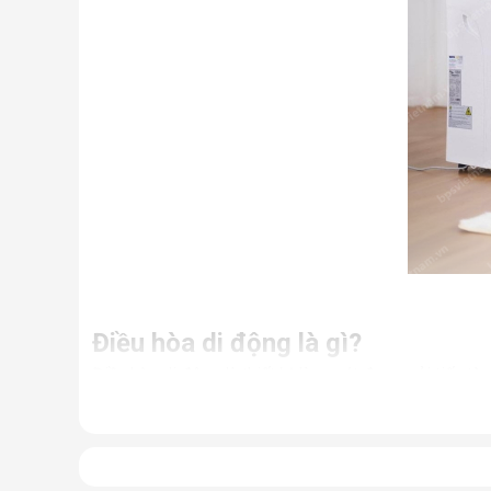
Điều hòa di động là gì?
Điều hòa di động là thiết bị làm mát được cải tiến từ
Nhưng thực chất, đây là một chiếc điều hòa “chính hi
điều hòa thông thường.
Có thể coi điều hòa di động là phiên bản thu nhỏ của
hợp cùng bánh xe và tay cầm nên có thể dễ dàng di ch