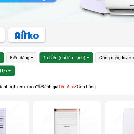
Kiểu dáng
1 chiều (chỉ làm lạnh)
Công nghệ Invert
0Hz)
dần
Lượt xem
Trao đổi
Đánh giá
Tên A->Z
Còn hàng