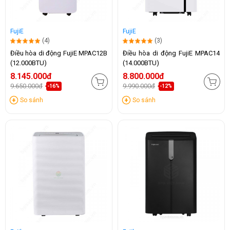
FujiE
FujiE
(4)
(3)
Điều hòa di động FujiE MPAC12B
Điều hòa di động FujiE MPAC14
(12.000BTU)
(14.000BTU)
8.145.000đ
8.800.000đ
9.650.000đ
9.990.000đ
-16%
-12%
So sánh
So sánh