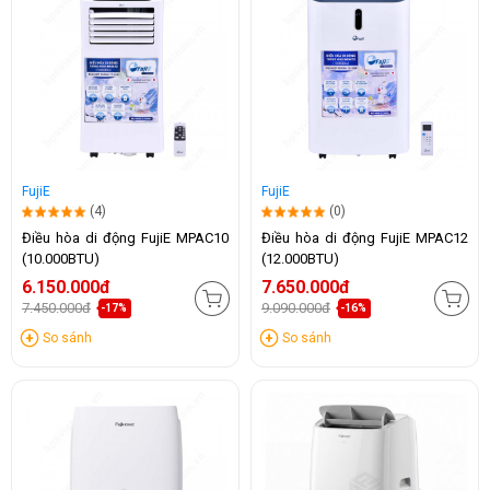
FujiE
FujiE
(4)
(0)
Điều hòa di động FujiE MPAC10
Điều hòa di động FujiE MPAC12
(10.000BTU)
(12.000BTU)
6.150.000đ
7.650.000đ
7.450.000đ
9.090.000đ
-17%
-16%
So sánh
So sánh