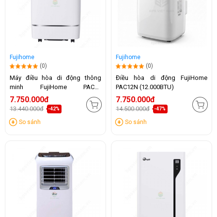
Fujihome
Fujihome
(0)
(0)
Máy điều hòa di động thông
Điều hòa di động FujiHome
minh FujiHome PAC12
PAC12N (12.000BTU)
(12.000BTU)
7.750.000đ
7.750.000đ
13.440.000đ
14.500.000đ
-42%
-47%
So sánh
So sánh