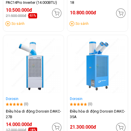
PAC14Pro Inverter (14.000BTU)
18
10.500.000đ
10.800.000đ
21.500.000đ
-51%
So sánh
So sánh
Dorosin
Dorosin
(0)
(0)
Điều hòa di động Dorosin DAKC-
Điều hòa di động Dorosin DAKC-
27B
35A
14.000.000đ
21.300.000đ
17.000.000đ
-18%