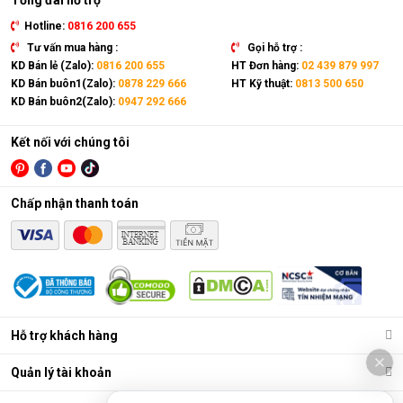
Tổng đài hỗ trợ
Hotline:
0816 200 655
Tư vấn mua hàng :
Gọi hỗ trợ :
KD Bán lẻ (Zalo):
0816 200 655
HT Đơn hàng:
02 439 879 997
KD Bán buôn1(Zalo):
0878 229 666
HT Kỹ thuật:
0813 500 650
KD Bán buôn2(Zalo):
0947 292 666
Kết nối với chúng tôi
Chấp nhận thanh toán
Điều hòa di động là gì?
Các chức năng chính của máy bao gồm: Làm lạnh, quạt gió,
Hỗ trợ khách hàng
hút ẩm và lọc khí. Bên cạnh đó, dòng sản phẩm này còn được
trang bị thêm khá nhiều tính năng và tiện ích đi kèm như: Hẹn
Quản lý tài khoản
giờ, khóa trẻ em, remote, kết nối wifi,...