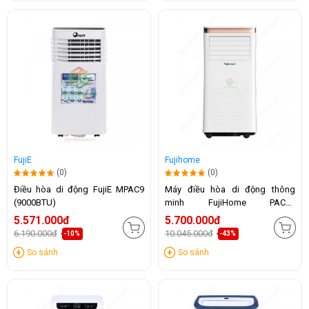
FujiE
Fujihome
(0)
(0)
Điều hòa di động FujiE MPAC9
Máy điều hòa di động thông
(9000BTU)
minh FujiHome PAC10
(10.000BTU)
5.571.000đ
5.700.000đ
6.190.000đ
10.045.000đ
-10%
-43%
So sánh
So sánh