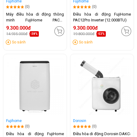
Fujihome
Fujihome
(0)
(0)
Máy điều hòa di động thông
Điều hòa di động FujiHome
minh FujiHome PAC14
PAC12Pro Inverter (12.000BTU)
(14.000BTU)
9.300.000đ
9.300.000đ
14.935.000đ
19.800.000đ
-38%
-53%
So sánh
So sánh
Fujihome
Dorosin
(0)
(0)
Điều hòa di động FujiHome
Điều hòa di động Dorosin DAKC-