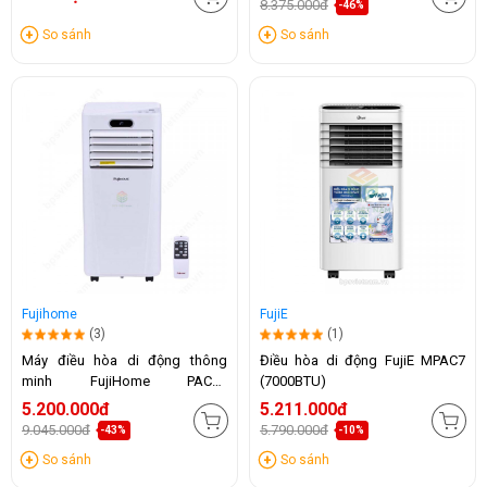
8.375.000đ
-46%
So sánh
So sánh
Fujihome
FujiE
(3)
(1)
Máy điều hòa di động thông
Điều hòa di động FujiE MPAC7
minh FujiHome PAC09
(7000BTU)
(9000BTU)
5.200.000đ
5.211.000đ
9.045.000đ
5.790.000đ
-43%
-10%
So sánh
So sánh