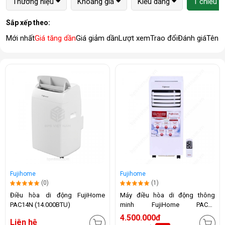
Thương hiệu
Khoảng giá
Kiểu dáng
1 chiều (
Sắp xếp theo:
Mới nhất
Giá tăng dần
Giá giảm dần
Lượt xem
Trao đổi
Đánh giá
Tên 
Fujihome
Fujihome
(0)
(1)
Điều hòa di động FujiHome
Máy điều hòa di động thông
PAC14N (14.000BTU)
minh FujiHome PAC07
(7000BTU)
4.500.000đ
Liên hệ