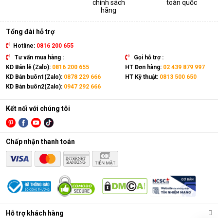
chính sách
toàn quốc
thiết bị. Sản phẩm có kích thước gọn nhẹ, kết hợp cùng bánh
hãng
xe và tay cầm nên có thể dễ dàng di chuyển tới mọi vị trí trong
nhà.
Tổng đài hỗ trợ
Hotline:
0816 200 655
Tư vấn mua hàng :
Gọi hỗ trợ :
KD Bán lẻ (Zalo):
0816 200 655
HT Đơn hàng:
02 439 879 997
KD Bán buôn1(Zalo):
0878 229 666
HT Kỹ thuật:
0813 500 650
KD Bán buôn2(Zalo):
0947 292 666
Kết nối với chúng tôi
Chấp nhận thanh toán
Điều hòa di động là gì?
Các chức năng chính của máy bao gồm: Làm lạnh, quạt gió,
Hỗ trợ khách hàng
hút ẩm và lọc khí. Bên cạnh đó, dòng sản phẩm này còn được