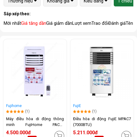
Thương hiệu
Khoảng giá
Kiểu dáng
1 chiều (
Sắp xếp theo:
Mới nhất
Giá tăng dần
Giá giảm dần
Lượt xem
Trao đổi
Đánh giá
Tên 
Fujihome
FujiE
(1)
(1)
Máy điều hòa di động thông
Điều hòa di động FujiE MPAC7
minh FujiHome PAC07
(7000BTU)
(7000BTU)
4.500.000đ
5.211.000đ