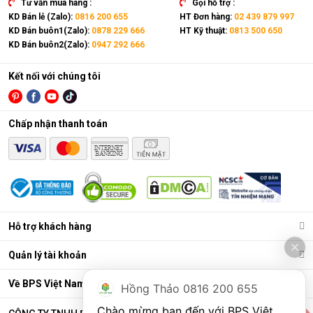
Tư vấn mua hàng :
Gọi hỗ trợ :
KD Bán lẻ (Zalo):
0816 200 655
HT Đơn hàng:
02 439 879 997
KD Bán buôn1(Zalo):
0878 229 666
HT Kỹ thuật:
0813 500 650
KD Bán buôn2(Zalo):
0947 292 666
Kết nối với chúng tôi
Chấp nhận thanh toán
Điều hòa di động là gì?
Các chức năng chính của máy bao gồm: Làm lạnh, quạt gió,
Hỗ trợ khách hàng
hút ẩm và lọc khí. Bên cạnh đó, dòng sản phẩm này còn được
trang bị thêm khá nhiều tính năng và tiện ích đi kèm như: Hẹn
Quản lý tài khoản
giờ, khóa trẻ em, remote, kết nối wifi,...
Ưu điểm vượt trội của điều hòa di động
Về BPS Việt Nam
Hồng Thảo 0816 200 655
Đáp ứng tốt nhu cầu làm mát, dễ dàng tháo lắp và di chuyển
Chào mừng bạn đến với BPS Việt 