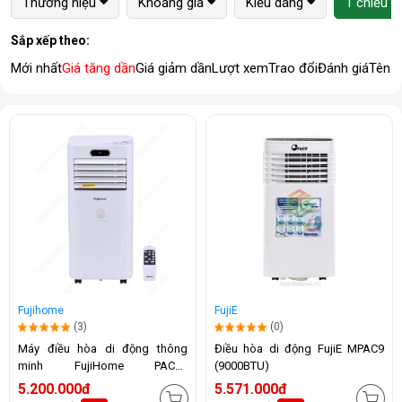
Thương hiệu
Khoảng giá
Kiểu dáng
1 chiều (
Sắp xếp theo:
Mới nhất
Giá tăng dần
Giá giảm dần
Lượt xem
Trao đổi
Đánh giá
Tên 
Fujihome
FujiE
(3)
(0)
Máy điều hòa di động thông
Điều hòa di động FujiE MPAC9
minh FujiHome PAC09
(9000BTU)
(9000BTU)
5.200.000đ
5.571.000đ