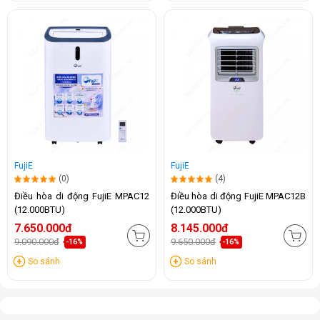
FujiE
FujiE
(0)
(4)
Điều hòa di động FujiE MPAC12
Điều hòa di động FujiE MPAC12B
(12.000BTU)
(12.000BTU)
7.650.000đ
8.145.000đ
9.090.000đ
9.650.000đ
-16%
-16%
So sánh
So sánh