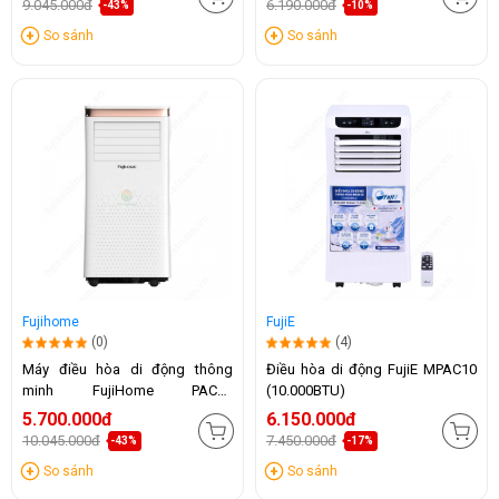
9.045.000đ
6.190.000đ
-43%
-10%
So sánh
So sánh
Fujihome
FujiE
(0)
(4)
Máy điều hòa di động thông
Điều hòa di động FujiE MPAC10
minh FujiHome PAC10
(10.000BTU)
(10.000BTU)
5.700.000đ
6.150.000đ
10.045.000đ
7.450.000đ
-43%
-17%
So sánh
So sánh