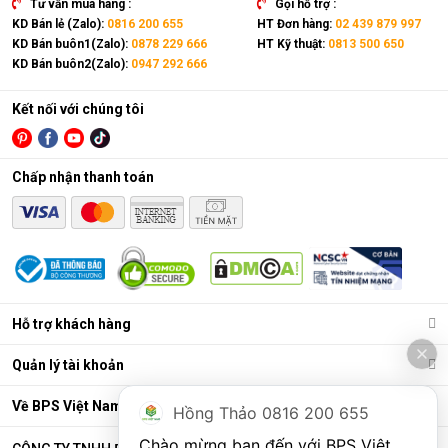
Tư vấn mua hàng :
Gọi hỗ trợ :
KD Bán lẻ (Zalo):
0816 200 655
HT Đơn hàng:
02 439 879 997
KD Bán buôn1(Zalo):
0878 229 666
HT Kỹ thuật:
0813 500 650
KD Bán buôn2(Zalo):
0947 292 666
Kết nối với chúng tôi
Chấp nhận thanh toán
Điều hòa di động là gì?
Các chức năng chính của máy bao gồm: Làm lạnh, quạt gió,
Hỗ trợ khách hàng
hút ẩm và lọc khí. Bên cạnh đó, dòng sản phẩm này còn được
trang bị thêm khá nhiều tính năng và tiện ích đi kèm như: Hẹn
Quản lý tài khoản
giờ, khóa trẻ em, remote, kết nối wifi,...
Ưu điểm vượt trội của điều hòa di động
Về BPS Việt Nam
Hồng Thảo 0816 200 655
Đáp ứng tốt nhu cầu làm mát, dễ dàng tháo lắp và di chuyển
Chào mừng bạn đến với BPS Việt 