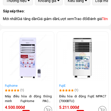
Thương hiệu
Khoảng giá
Kiểu dáng
Loại máy
Sắp xếp theo:
Mới nhất
Giá tăng dần
Giá giảm dần
Lượt xem
Trao đổi
Đánh giá
Tên 
Fujihome
FujiE
(1)
(1)
Máy điều hòa di động thông
Điều hòa di động FujiE MPAC7
minh FujiHome PAC07
(7000BTU)
(7000BTU)
4.500.000đ
5.211.000đ