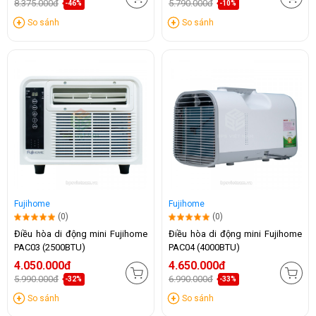
8.375.000đ
5.790.000đ
-46%
-10%
So sánh
So sánh
Fujihome
Fujihome
(0)
(0)
Điều hòa di động mini Fujihome
Điều hòa di động mini Fujihome
PAC03 (2500BTU)
PAC04 (4000BTU)
4.050.000đ
4.650.000đ
5.990.000đ
6.990.000đ
-32%
-33%
So sánh
So sánh