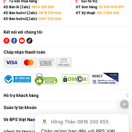
Tư vấn mua hàng :
Gọi hỗ trợ :
KD Bán lẻ (Zalo):
0816 200 655
HT Đơn hàng:
02 439 879 997
KD Bán buôn1(Zalo):
0878 229 666
HT Kỹ thuật:
0813 500 650
KD Bán buôn2(Zalo):
0947 292 666
Kết nối với chúng tôi
Chấp nhận thanh toán
Điều hòa di động là gì?
Các chức năng chính của máy bao gồm: Làm lạnh, quạt gió,
Hỗ trợ khách hàng
hút ẩm và lọc khí. Bên cạnh đó, dòng sản phẩm này còn được
trang bị thêm khá nhiều tính năng và tiện ích đi kèm như: Hẹn
Quản lý tài khoản
giờ, khóa trẻ em, remote, kết nối wifi,...
Ưu điểm vượt trội của điều hòa di động
Về BPS Việt Nam
Hồng Thảo 0816 200 655
Đáp ứng tốt nhu cầu làm mát, dễ dàng tháo lắp và di chuyển
Chào mừng bạn đến với BPS Việt 