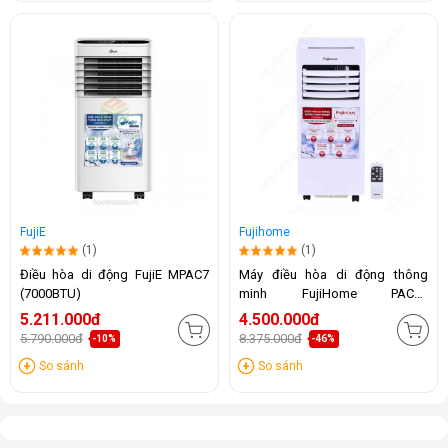
FujiE
Fujihome
(1)
(1)
Điều hòa di động FujiE MPAC7
Máy điều hòa di động thông
(7000BTU)
minh FujiHome PAC07
(7000BTU)
5.211.000đ
4.500.000đ
5.790.000đ
8.375.000đ
-10%
-46%
So sánh
So sánh