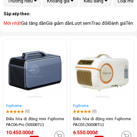
Thương hiệu
Khoảng giá
Kiểu dáng
Loại máy
Sắp xếp theo:
Mới nhất
Giá tăng dần
Giá giảm dần
Lượt xem
Trao đổi
Đánh giá
Tên 
Fujihome
Fujihome
(0)
(0)
Điều hòa di động mini Fujihome
Điều hòa di động mini Fujihome
PAC06-Pro (5000BTU)
PAC05 (5000BTU)
10.450.000đ
6.550.000đ