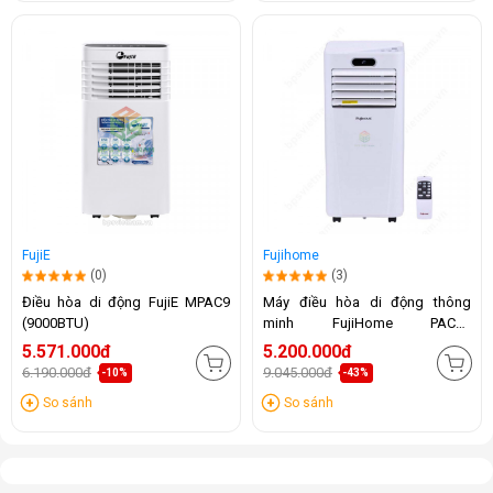
FujiE
Fujihome
(0)
(3)
Điều hòa di động FujiE MPAC9
Máy điều hòa di động thông
(9000BTU)
minh FujiHome PAC09
(9000BTU)
5.571.000đ
5.200.000đ
6.190.000đ
9.045.000đ
-10%
-43%
So sánh
So sánh