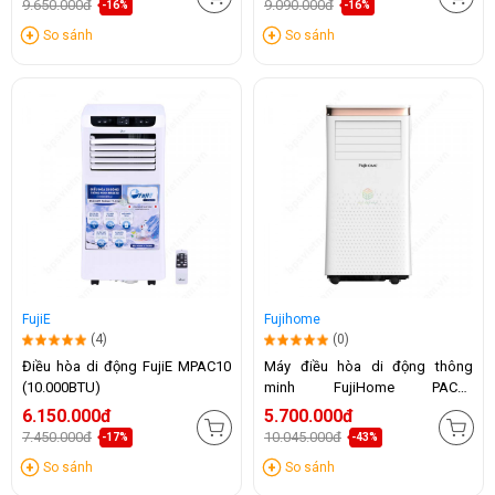
9.650.000đ
9.090.000đ
-16%
-16%
So sánh
So sánh
FujiE
Fujihome
(4)
(0)
Điều hòa di động FujiE MPAC10
Máy điều hòa di động thông
(10.000BTU)
minh FujiHome PAC10
(10.000BTU)
6.150.000đ
5.700.000đ
7.450.000đ
10.045.000đ
-17%
-43%
So sánh
So sánh