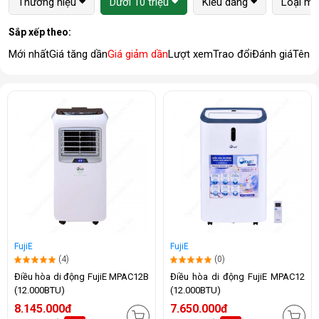
Thương hiệu
Dưới 10 triệu
Kiểu dáng
Loại má
Sắp xếp theo:
Mới nhất
Giá tăng dần
Giá giảm dần
Lượt xem
Trao đổi
Đánh giá
Tên 
FujiE
FujiE
(4)
(0)
Điều hòa di động FujiE MPAC12B
Điều hòa di động FujiE MPAC12
(12.000BTU)
(12.000BTU)
8.145.000đ
7.650.000đ