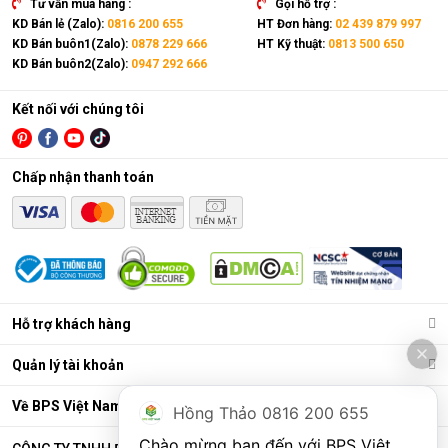
Tư vấn mua hàng :
Gọi hỗ trợ :
KD Bán lẻ (Zalo):
0816 200 655
HT Đơn hàng:
02 439 879 997
KD Bán buôn1(Zalo):
0878 229 666
HT Kỹ thuật:
0813 500 650
KD Bán buôn2(Zalo):
0947 292 666
Kết nối với chúng tôi
Chấp nhận thanh toán
Điều hòa di động là gì?
Các chức năng chính của máy bao gồm: Làm lạnh, quạt gió,
Hỗ trợ khách hàng
hút ẩm và lọc khí. Bên cạnh đó, dòng sản phẩm này còn được
trang bị thêm khá nhiều tính năng và tiện ích đi kèm như: Hẹn
Quản lý tài khoản
giờ, khóa trẻ em, remote, kết nối wifi,...
Ưu điểm vượt trội của điều hòa di động
Về BPS Việt Nam
Hồng Thảo 0816 200 655
Đáp ứng tốt nhu cầu làm mát, dễ dàng tháo lắp và di chuyển
Chào mừng bạn đến với BPS Việt 