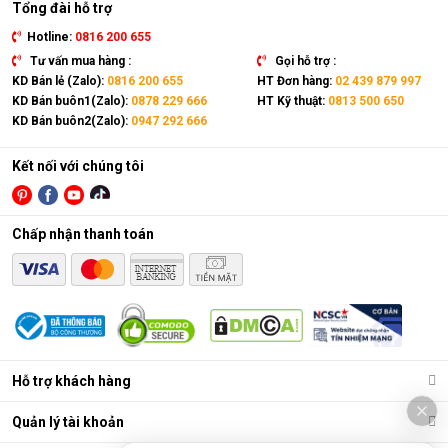
Tổng đài hỗ trợ
Hotline:
0816 200 655
Tư vấn mua hàng :
Gọi hỗ trợ :
KD Bán lẻ (Zalo):
0816 200 655
HT Đơn hàng:
02 439 879 997
KD Bán buôn1(Zalo):
0878 229 666
HT Kỹ thuật:
0813 500 650
KD Bán buôn2(Zalo):
0947 292 666
Kết nối với chúng tôi
Chấp nhận thanh toán
Điều hòa di động là gì?
Các chức năng chính của máy bao gồm: Làm lạnh, quạt gió,
Hỗ trợ khách hàng
hút ẩm và lọc khí. Bên cạnh đó, dòng sản phẩm này còn được
trang bị thêm khá nhiều tính năng và tiện ích đi kèm như: Hẹn
Quản lý tài khoản
giờ, khóa trẻ em, remote, kết nối wifi,...