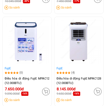
10.045.000đ
7.450.000đ
-43%
-17%
So sánh
So sánh
FujiE
FujiE
(0)
(4)
Điều hòa di động FujiE MPAC12
Điều hòa di động FujiE MPAC12B
(12.000BTU)
(12.000BTU)
7.650.000đ
8.145.000đ
9.090.000đ
9.650.000đ
-16%
-16%
So sánh
So sánh