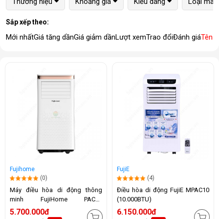
Thương hiệu
Khoảng giá
Kiểu dáng
Loại máy
Sắp xếp theo:
Mới nhất
Giá tăng dần
Giá giảm dần
Lượt xem
Trao đổi
Đánh giá
Tên 
Fujihome
FujiE
(0)
(4)
Máy điều hòa di động thông
Điều hòa di động FujiE MPAC10
minh FujiHome PAC10
(10.000BTU)
(10.000BTU)
5.700.000đ
6.150.000đ