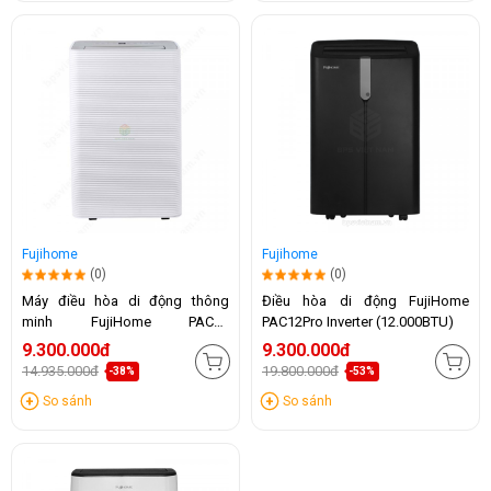
Fujihome
Fujihome
(0)
(0)
Máy điều hòa di động thông
Điều hòa di động FujiHome
minh FujiHome PAC14
PAC12Pro Inverter (12.000BTU)
(14.000BTU)
9.300.000đ
9.300.000đ
14.935.000đ
19.800.000đ
-38%
-53%
So sánh
So sánh