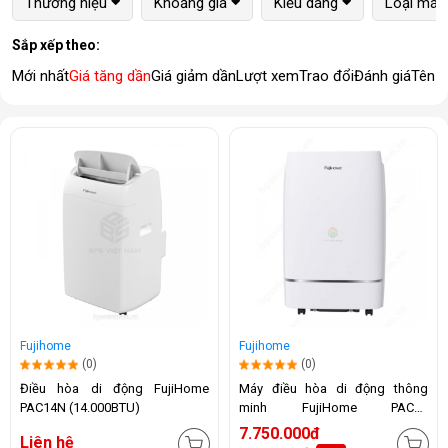
Thương hiệu
Khoảng giá
Kiểu dáng
Loại máy
Sắp xếp theo:
Mới nhất
Giá tăng dần
Giá giảm dần
Lượt xem
Trao đổi
Đánh giá
Tên 
Fujihome
Fujihome
(0)
(0)
Điều hòa di động FujiHome
Máy điều hòa di động thông
PAC14N (14.000BTU)
minh FujiHome PAC12
(12.000BTU)
7.750.000đ
Liên hệ