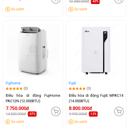
13.440.000đ
-42%
So sánh
So sánh
Fujihome
FujiE
(0)
(3)
Điều hòa di động FujiHome
Điều hòa di động FujiE MPAC14
PAC12N (12.000BTU)
(14.000BTU)
7.750.000đ
8.800.000đ
14.500.000đ
9.990.000đ
-47%
-12%
So sánh
So sánh