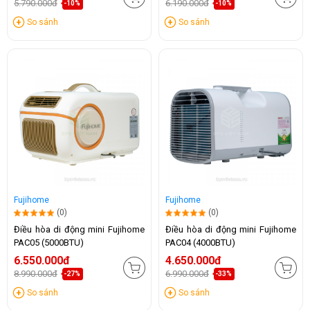
5.790.000đ
6.190.000đ
-10%
-10%
So sánh
So sánh
Fujihome
Fujihome
(0)
(0)
Điều hòa di động mini Fujihome
Điều hòa di động mini Fujihome
PAC05 (5000BTU)
PAC04 (4000BTU)
6.550.000đ
4.650.000đ
8.990.000đ
6.990.000đ
-27%
-33%
So sánh
So sánh