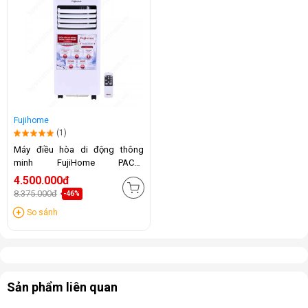
Fujihome
(1)
Máy điều hòa di động thông
minh FujiHome PAC07
(7000BTU)
4.500.000đ
8.375.000đ
-46%
So sánh
Sản phẩm liên quan