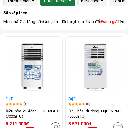
Thương hiệu
Dưới 10 triệu
Kiểu dáng
Loại má
Sắp xếp theo:
Mới nhất
Giá tăng dần
Giá giảm dần
Lượt xem
Trao đổi
Đánh giá
Tên 
FujiE
FujiE
(1)
(0)
Điều hòa di động FujiE MPAC7
Điều hòa di động FujiE MPAC9
(7000BTU)
(9000BTU)
5.211.000đ
5.571.000đ