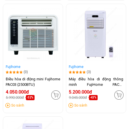
Fujihome
Fujihome
(0)
(3)
Điều hòa di động mini Fujihome
Máy điều hòa di động thông
PAC03 (2500BTU)
minh FujiHome PAC09
(9000BTU)
4.050.000đ
5.200.000đ
5.990.000đ
9.045.000đ
-32%
-43%
So sánh
So sánh