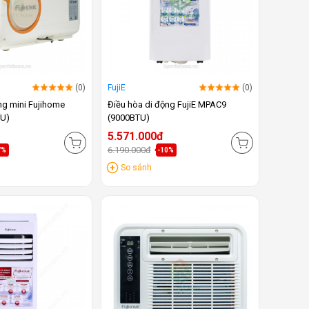
(0)
FujiE
(0)
ng mini Fujihome
Điều hòa di động FujiE MPAC9
TU)
(9000BTU)
5.571.000đ
6.190.000đ
7%
-10%
So sánh