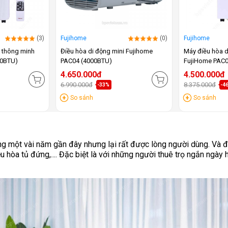
(3)
Fujihome
(0)
Fujihome
g thông minh
Điều hòa di động mini Fujihome
Máy điều hòa d
00BTU)
PAC04 (4000BTU)
FujiHome PAC0
4.650.000đ
4.500.000đ
6.990.000đ
8.375.000đ
-33%
-4
So sánh
So sánh
rong một vài năm gần đây nhưng lại rất được lòng người dùng. Và 
 hòa tủ đứng,.... Đặc biệt là với những người thuê trọ ngắn ngày h