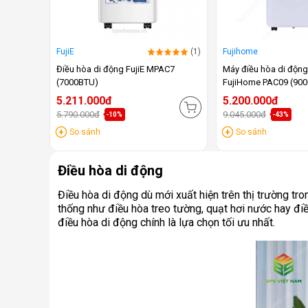
FujiE
(1)
Fujihome
Điều hòa di động FujiE MPAC7
Máy điều hòa di độn
(7000BTU)
FujiHome PAC09 (90
5.211.000đ
5.200.000đ
5.790.000đ
9.045.000đ
-10%
-43%
So sánh
So sánh
Điều hòa di động
Điều hòa di động dù mới xuất hiện trên thị trường t
thống như điều hòa treo tường, quạt hơi nước hay điều
điều hòa di động chính là lựa chọn tối ưu nhất.