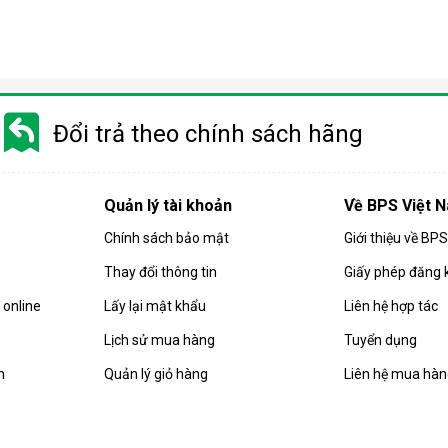
Điều hòa di động là gì?
 gió, hút ẩm và lọc khí. Bên cạnh đó, dòng sản phẩm này còn được
Đổi trả theo chính sách hãng
i động
 chuyển chỉ là số ít những ưu điểm mà
điều hòa
di động đang sở hữ
Quản lý tài khoản
Về BPS Việt 
Chính sách bảo mật
Giới thiệu về BP
Thay đổi thông tin
Giấy phép đăng 
online
Lấy lại mật khẩu
Liên hệ hợp tác
Lịch sử mua hàng
Tuyển dụng
n
Quản lý giỏ hàng
Liên hệ mua hà