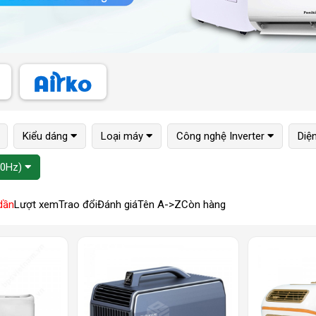
Kiểu dáng
Loại máy
Công nghệ Inverter
Diệ
50Hz)
dần
Lượt xem
Trao đổi
Đánh giá
Tên A->Z
Còn hàng