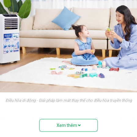
Điều hòa di động - Giải pháp làm mát thay thế cho điều hòa truyền thống
 điều hòa treo tường truyền thống. Nếu nhìn từ bên ngoài, rất nhiề
Xem thêm
ệu” với đầy đủ các bộ phận: Dàn nóng, dàn lạnh, máy nén, khí gas,