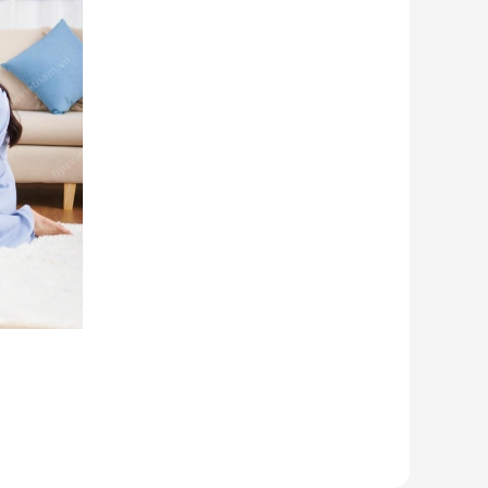
u người nhầm tưởng rằng thiết bị này là quạt hơi nước.
 ống dẫn gas, bảng điều khiển,... giống như một chiếc