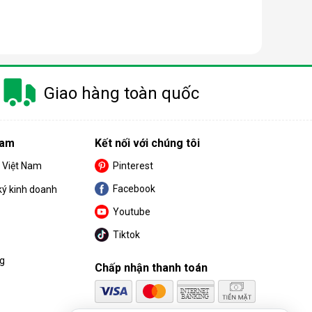
 trang bị thêm khá nhiều tính năng và tiện ích đi
Giao hàng toàn quốc
u. Cùng BPS Việt Nam tìm hiểu chi tiết về ưu điểm
Nam
Kết nối với chúng tôi
S Việt Nam
Pinterest
Facebook
ký kinh doanh
Youtube
Tiktok
ng
Chấp nhận thanh toán