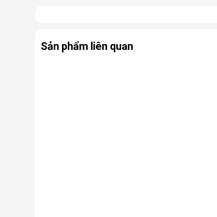
Có thể coi điều hòa di động là phiên bản thu nhỏ của
hợp cùng bánh xe và tay cầm nên có thể dễ dàng di ch
Sản phẩm liên quan