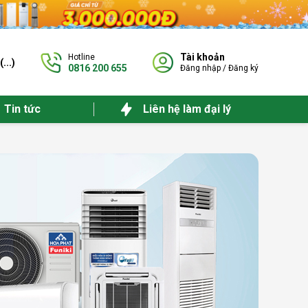
Tài khoản
Hotline
(
...
)
0816 200 655
Đăng nhập
/
Đăng ký
Tin tức
Liên hệ làm đại lý