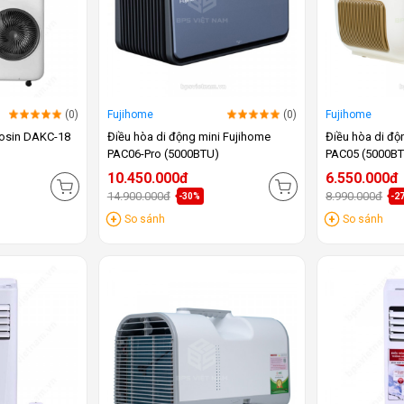
(0)
Fujihome
(0)
Fujihome
rosin DAKC-18
Điều hòa di động mini Fujihome
Điều hòa di độ
PAC06-Pro (5000BTU)
PAC05 (5000B
10.450.000đ
6.550.000đ
14.900.000đ
8.990.000đ
-30%
-2
So sánh
So sánh