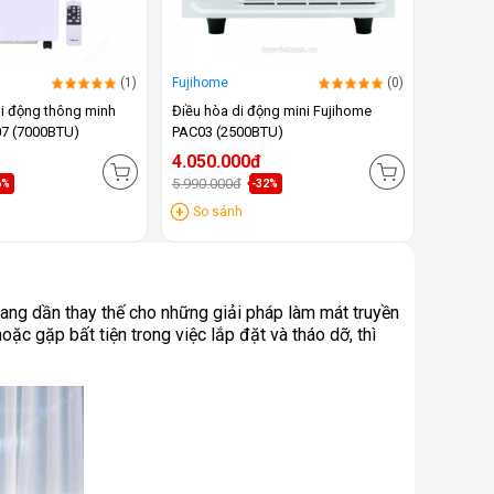
(1)
Fujihome
(0)
i động thông minh
Điều hòa di động mini Fujihome
7 (7000BTU)
PAC03 (2500BTU)
4.050.000đ
5.990.000đ
6%
-32%
So sánh
đang dần thay thế cho những giải pháp làm mát truyền
oặc gặp bất tiện trong việc lắp đặt và tháo dỡ, thì