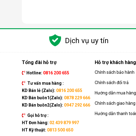
Các chức năng chính của máy bao gồm: Làm lạnh, quạt
kèm như: Hẹn giờ, khóa trẻ em, remote, kết nối wifi,...
Dịch vụ uy tín
Ưu điểm vượt trội của điều hòa d
Đáp ứng tốt nhu cầu làm mát, dễ dàng tháo lắp và di
của dòng sản phẩm này ngay nhé.
Tổng đài hỗ trợ
Hỗ trợ khách hàng
Chính sách bảo hành
Hotline:
0816 200 655
Chính sách đổi trả
Tư vấn mua hàng :
KD Bán lẻ (Zalo):
0816 200 655
Hướng dẫn mua hàng 
KD Bán buôn1(Zalo):
0878 229 666
Chính sách giao hàng
KD Bán buôn2(Zalo):
0947 292 666
Hướng dẫn thanh toá
Gọi hỗ trợ :
HT Đơn hàng:
02 439 879 997
HT Kỹ thuật:
0813 500 650