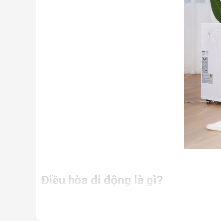
Điều hòa di động là gì?
Điều hòa di động là thiết bị làm mát được cải tiến từ
Nhưng thực chất, đây là một chiếc điều hòa “chính hi
điều hòa thông thường.