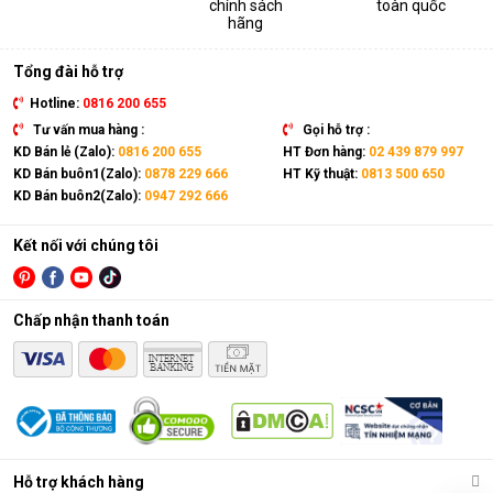
chính sách
toàn quốc
thiết bị. Sản phẩm có kích thước gọn nhẹ, kết hợp cùng bánh
hãng
xe và tay cầm nên có thể dễ dàng di chuyển tới mọi vị trí trong
nhà.
Tổng đài hỗ trợ
Hotline:
0816 200 655
Tư vấn mua hàng :
Gọi hỗ trợ :
KD Bán lẻ (Zalo):
0816 200 655
HT Đơn hàng:
02 439 879 997
KD Bán buôn1(Zalo):
0878 229 666
HT Kỹ thuật:
0813 500 650
KD Bán buôn2(Zalo):
0947 292 666
Kết nối với chúng tôi
Chấp nhận thanh toán
Điều hòa di động là gì?
Các chức năng chính của máy bao gồm: Làm lạnh, quạt gió,
Hỗ trợ khách hàng
hút ẩm và lọc khí. Bên cạnh đó, dòng sản phẩm này còn được