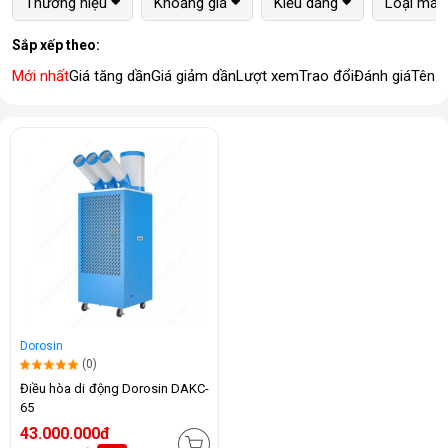
Thương hiệu
Khoảng giá
Kiểu dáng
Loại máy
Sắp xếp theo:
Mới nhất
Giá tăng dần
Giá giảm dần
Lượt xem
Trao đổi
Đánh giá
Tên 
Dorosin
(0)
Điều hòa di động Dorosin DAKC-
65
43.000.000đ